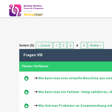
Seiten (5):
« Zurück
1
2
3
4
5
Weiter »
Fragen VIII
Thema
/
Verfasser
Wie kann man eine virtuelle Maschine aus ein
Wie kann man ein Failover-Setup validieren, o
Wie löst man Probleme im Zusammenhang mit 