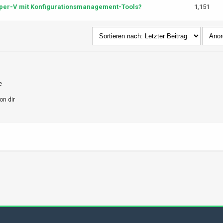
yper-V mit Konfigurationsmanagement-Tools?
1,151
e
on dir