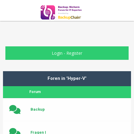
Login
-
Register
Foren in 'Hyper-V'
Forum
Backup
Fragen I