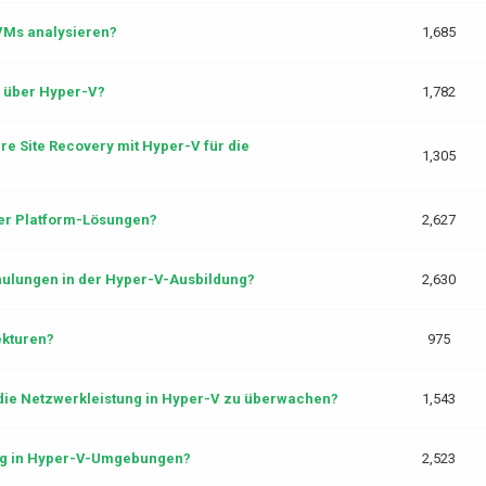
VMs analysieren?
1,685
e über Hyper-V?
1,782
e Site Recovery mit Hyper-V für die
1,305
wer Platform-Lösungen?
2,627
hulungen in der Hyper-V-Ausbildung?
2,630
ekturen?
975
ie Netzwerkleistung in Hyper-V zu überwachen?
1,543
rung in Hyper-V-Umgebungen?
2,523