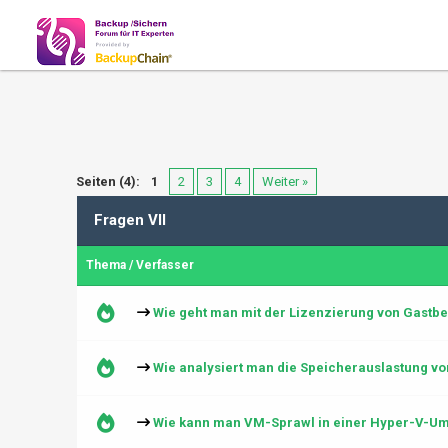
Seiten (4):
1
2
3
4
Weiter »
Fragen VII
Thema
/
Verfasser
Wie geht man mit der Lizenzierung von Gastb
Wie analysiert man die Speicherauslastung vo
Wie kann man VM-Sprawl in einer Hyper-V-U