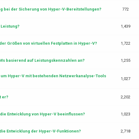
g bei der Sicherung von Hyper-V-Bereitstellungen?
772
 Leistung?
1,439
der Größen von virtuellen Festplatten in Hyper-V?
1,722
VMs basierend auf Leistungskennzahlen an?
1,255
, um Hyper-V mit bestehenden Netzwerkanalyse-Tools
1,027
t er?
2,202
ie Entwicklung von Hyper-V beeinflussen?
1,023
die Entwicklung der Hyper-V-Funktionen?
2,718