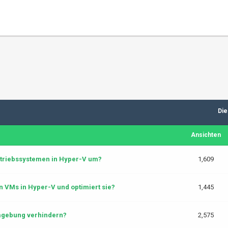
Die
Ansichten
etriebssystemen in Hyper-V um?
1,609
n VMs in Hyper-V und optimiert sie?
1,445
mgebung verhindern?
2,575