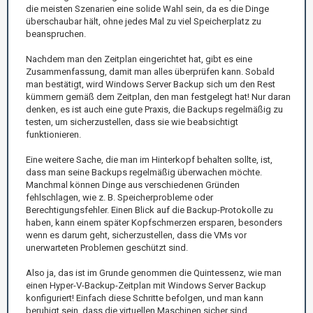
die meisten Szenarien eine solide Wahl sein, da es die Dinge
überschaubar hält, ohne jedes Mal zu viel Speicherplatz zu
beanspruchen.
Nachdem man den Zeitplan eingerichtet hat, gibt es eine
Zusammenfassung, damit man alles überprüfen kann. Sobald
man bestätigt, wird Windows Server Backup sich um den Rest
kümmern gemäß dem Zeitplan, den man festgelegt hat! Nur daran
denken, es ist auch eine gute Praxis, die Backups regelmäßig zu
testen, um sicherzustellen, dass sie wie beabsichtigt
funktionieren.
Eine weitere Sache, die man im Hinterkopf behalten sollte, ist,
dass man seine Backups regelmäßig überwachen möchte.
Manchmal können Dinge aus verschiedenen Gründen
fehlschlagen, wie z. B. Speicherprobleme oder
Berechtigungsfehler. Einen Blick auf die Backup-Protokolle zu
haben, kann einem später Kopfschmerzen ersparen, besonders
wenn es darum geht, sicherzustellen, dass die VMs vor
unerwarteten Problemen geschützt sind.
Also ja, das ist im Grunde genommen die Quintessenz, wie man
einen Hyper-V-Backup-Zeitplan mit Windows Server Backup
konfiguriert! Einfach diese Schritte befolgen, und man kann
beruhigt sein, dass die virtuellen Maschinen sicher sind.