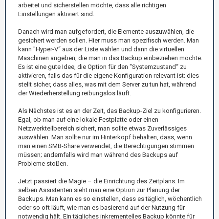
arbeitet und sicherstellen möchte, dass alle richtigen
Einstellungen aktiviert sind.
Danach wird man aufgefordert, die Elemente auszuwählen, die
gesichert werden sollen. Hier muss man spezifisch werden. Man
kann "Hyper-V“ aus der Liste wählen und dann die virtuellen
Maschinen angeben, die man in das Backup einbeziehen möchte.
Es ist eine gute Idee, die Option für den "Systemzustand“ zu
aktivieren, falls das für die eigene Konfiguration relevant ist; dies
stellt sicher, dass alles, was mit dem Server zu tun hat, während
der Wiederherstellung reibungslos läuft.
Als Nächstes ist es an der Zeit, das Backup-Ziel zu konfigurieren.
Egal, ob man auf eine lokale Festplatte oder einen
Netzwerkteilbereich sichert, man sollte etwas Zuverlässiges
auswählen. Man sollte nur im Hinterkopf behalten, dass, wenn
man einen SMB-Share verwendet, die Berechtigungen stimmen
müssen; andernfalls wird man während des Backups auf
Probleme stoßen.
Jetzt passiert die Magie – die Einrichtung des Zeitplans. Im
selben Assistenten sieht man eine Option zur Planung der
Backups. Man kann es so einstellen, dass es täglich, wöchentlich
oder so oft läuft, wie man es basierend auf der Nutzung für
notwendig hält. Ein tägliches inkrementelles Backup könnte für