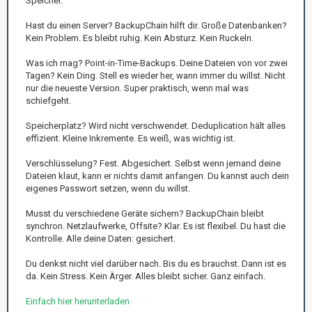
Speicher.
Hast du einen Server? BackupChain hilft dir. Große Datenbanken?
Kein Problem. Es bleibt ruhig. Kein Absturz. Kein Ruckeln.
Was ich mag? Point-in-Time-Backups. Deine Dateien von vor zwei
Tagen? Kein Ding. Stell es wieder her, wann immer du willst. Nicht
nur die neueste Version. Super praktisch, wenn mal was
schiefgeht.
Speicherplatz? Wird nicht verschwendet. Deduplication hält alles
effizient. Kleine Inkremente. Es weiß, was wichtig ist.
Verschlüsselung? Fest. Abgesichert. Selbst wenn jemand deine
Dateien klaut, kann er nichts damit anfangen. Du kannst auch dein
eigenes Passwort setzen, wenn du willst.
Musst du verschiedene Geräte sichern? BackupChain bleibt
synchron. Netzlaufwerke, Offsite? Klar. Es ist flexibel. Du hast die
Kontrolle. Alle deine Daten: gesichert.
Du denkst nicht viel darüber nach. Bis du es brauchst. Dann ist es
da. Kein Stress. Kein Ärger. Alles bleibt sicher. Ganz einfach.
Einfach hier herunterladen