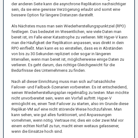
der anderen Seite kann die asynchrone Replikation nachsichtiger
sein, da sie eine gewisse Verzögerung erlaubt und somit eine
bessere Option für längere Distanzen darstellt.
Als Nächstes muss man sein Wiederherstellungspunktziel (RPO)
festlegen. Das bedeutet im Wesentlichen, wie viele Daten man
bereit ist, im Falle einer Katastrophe zu verlieren. Mit Hyper-V kann
man die Häufigkeit der Replikation anpassen, was direkt in dein
RPO einfließt. Man kann es so einstellen, dass es in Abständen
von bis zu 30 Sekunden repliziert oder sogar in längeren
Intervallen, wenn man bereit ist, möglicherweise einige Daten zu
verlieren. Es geht darum, das richtige Gleichgewicht für die
Bedürfnisse des Unternehmens zu finden.
Nach all dieser Einrichtung muss man sich auf tatsächliche
Failover- und Failback-Szenarien vorbereiten. Es ist entscheidend,
seinen Wiederherstellungsplan regelmäßig zu testen. Man möchte
nicht unvorbereitet sein, wenn ein Vorfall auftritt. Hyper-V
ermöglicht es, einen Test-Failover zu starten, also im Grunde diese
Replikat-VM auf eine nicht störende Weise hochzufahren. Man
kann sehen, wie gut alles funktioniert, und Anpassungen
vornehmen, wenn nötig. Vertraue mir, dies ein oder zwei Mal vor
einem echten Notfall zu tun, macht einen weitaus gelassener,
wenn die Einsätze hoch sind.