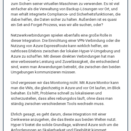
zum Sichern seiner virtuellen Maschinen zu verwenden. Es ist viel
einfacher als die Verwaltung von Backup-Lösungen vor Ort, und
man erhält integrierte Compliance- und Sicherheitsfunktionen, die
dabei helfen, die Daten sicher zu halten. Außerdem ist es quasi
ein Set-and-Forget-Prozess, was wir alle suchen, oder?
Netzwerkverbindungen spielen ebenfalls eine große Rolle in
dieser Integration. Die Einrichtung einer VPN-Verbindung oder die
Nutzung von Azure ExpressRoute kann wirklich helfen, ein
nahtloses Erlebnis zwischen der lokalen Hyper-V-Umgebung und
Azure zu schaffen. Mit diesen direkten Verbindungen hat man
eine verbesserte Leistung und Zuverlässigkeit, die entscheidend
sind, wenn man Anwendungen betreibt, die zwischen den beiden
Umgebungen kommunizieren müssen.
Und vergessen wir das Monitoring nicht. Mit Azure Monitor kann
man die VMs, die gleichzeitig in Azure und vor Ort laufen, im Blick
behalten. Es hilft, Probleme schnell zu lokalisieren und
sicherzustellen, dass alles reibungslos läuft, ohne dass man
ständig zwischen verschiedenen Tools wechseln muss.
Ehrlich gesagt, es geht darum, diese Integration mit einer
Denkweise anzugehen, die das Beste aus beiden Welten nutzt.
Hyper-V bietet die solide Grundlage, während Azure sich um die
Anforderungen an Skalierbarkeit und Flexibilität kümmert.