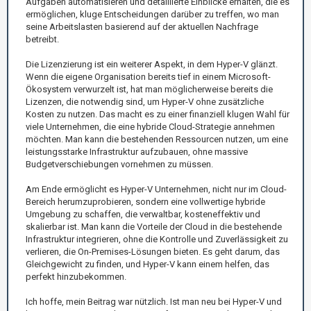
Aufgaben automatisieren und detaillierte Einblicke erhalten, die es
ermöglichen, kluge Entscheidungen darüber zu treffen, wo man
seine Arbeitslasten basierend auf der aktuellen Nachfrage
betreibt.
Die Lizenzierung ist ein weiterer Aspekt, in dem Hyper-V glänzt.
Wenn die eigene Organisation bereits tief in einem Microsoft-
Ökosystem verwurzelt ist, hat man möglicherweise bereits die
Lizenzen, die notwendig sind, um Hyper-V ohne zusätzliche
Kosten zu nutzen. Das macht es zu einer finanziell klugen Wahl für
viele Unternehmen, die eine hybride Cloud-Strategie annehmen
möchten. Man kann die bestehenden Ressourcen nutzen, um eine
leistungsstarke Infrastruktur aufzubauen, ohne massive
Budgetverschiebungen vornehmen zu müssen.
Am Ende ermöglicht es Hyper-V Unternehmen, nicht nur im Cloud-
Bereich herumzuprobieren, sondern eine vollwertige hybride
Umgebung zu schaffen, die verwaltbar, kosteneffektiv und
skalierbar ist. Man kann die Vorteile der Cloud in die bestehende
Infrastruktur integrieren, ohne die Kontrolle und Zuverlässigkeit zu
verlieren, die On-Premises-Lösungen bieten. Es geht darum, das
Gleichgewicht zu finden, und Hyper-V kann einem helfen, das
perfekt hinzubekommen.
Ich hoffe, mein Beitrag war nützlich. Ist man neu bei Hyper-V und