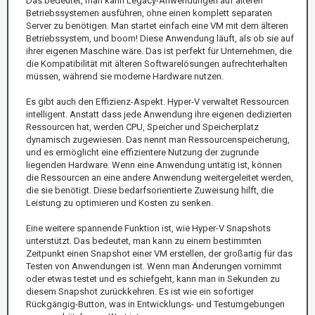
Das bedeutet, man kann Legacy-Anwendungen auf älteren
Betriebssystemen ausführen, ohne einen komplett separaten
Server zu benötigen. Man startet einfach eine VM mit dem älteren
Betriebssystem, und boom! Diese Anwendung läuft, als ob sie auf
ihrer eigenen Maschine wäre. Das ist perfekt für Unternehmen, die
die Kompatibilität mit älteren Softwarelösungen aufrechterhalten
müssen, während sie moderne Hardware nutzen.
Es gibt auch den Effizienz-Aspekt. Hyper-V verwaltet Ressourcen
intelligent. Anstatt dass jede Anwendung ihre eigenen dedizierten
Ressourcen hat, werden CPU, Speicher und Speicherplatz
dynamisch zugewiesen. Das nennt man Ressourcenspeicherung,
und es ermöglicht eine effizientere Nutzung der zugrunde
liegenden Hardware. Wenn eine Anwendung untätig ist, können
die Ressourcen an eine andere Anwendung weitergeleitet werden,
die sie benötigt. Diese bedarfsorientierte Zuweisung hilft, die
Leistung zu optimieren und Kosten zu senken.
Eine weitere spannende Funktion ist, wie Hyper-V Snapshots
unterstützt. Das bedeutet, man kann zu einem bestimmten
Zeitpunkt einen Snapshot einer VM erstellen, der großartig für das
Testen von Anwendungen ist. Wenn man Änderungen vornimmt
oder etwas testet und es schiefgeht, kann man in Sekunden zu
diesem Snapshot zurückkehren. Es ist wie ein sofortiger
Rückgängig-Button, was in Entwicklungs- und Testumgebungen