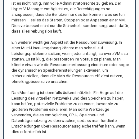
ist es nicht nötig, ihm volle Administratorrechte zu geben. Der
Hyper-V-Manager ermöglicht es, die Berechtigungen so
anzupassen, dass die Benutzer nur das tun können, was sie tun
müssen – sei es das Starten, Stoppen oder Anpassen einer VM.
Dies verbessert nicht nur die Sicherheit, sondern sorgt auch dafür,
dass alles reibungslos läuft.
Ein weiterer wichtiger Aspekt ist die Ressourcenzuweisung. In
einer Multi-User-Umgebung könnte man schnell auf
Leistungsprobleme stoßen, wenn jeder anfängt, schwere VMs zu
starten. Es ist klug, die Ressourcen im Voraus zu planen. Man
könnte etwas wie die Ressourcenerfassung einrichten oder sogar
die dynamischen Speichereinstellungen aktivieren, um
sicherzustellen, dass die VMs die Ressourcen effizient nutzen,
ohne Engpässe zu verursachen.
Das Monitoring ist ebenfalls äußerst nützlich. Ein Auge auf die
Leistung des virtuellen Netzwerks und des Speichers zu haben,
kann helfen, potenzielle Probleme zu erkennen, bevor sie zu
größeren Problemen eskalieren. Man sollte Werkzeuge
verwenden, die es ermöglichen, CPU-, Speicher- und
Datenträgernutzung zu überwachen, sodass man fundierte
Entscheidungen über Ressourcenausgleiche treffen kann, wenn
dies erforderlich ist.