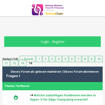
Login
-
Register
Seiten (14):
« Zurück
1
2
3
4
5
6
7
8
9
10
11
12
13
14
Dieses Forum als gelesen markieren
|
Dieses Forum abonnieren
Fragen I
Thema
/
Verfasser
Welche zukünftigen Funktionen werden in
Hyper-V für Edge-Computing erwartet?