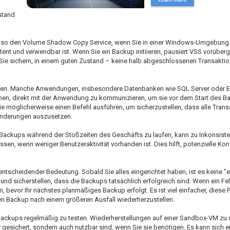
stand
 also den Volume Shadow Copy Service, wenn Sie in einer Windows-Umgebung ar
stent und verwendbar ist. Wenn Sie ein Backup initiieren, pausiert VSS vorüber
Sie sichern, in einem guten Zustand – keine halb abgeschlossenen Transaktio
nieren. Manche Anwendungen, insbesondere Datenbanken wie SQL Server oder 
hnen, direkt mit der Anwendung zu kommunizieren, um sie vor dem Start des B
e möglicherweise einen Befehl ausführen, um sicherzustellen, dass alle Trans
nderungen auszusetzen.
g. Backups während der Stoßzeiten des Geschäfts zu laufen, kann zu Inkonsist
ssen, wenn weniger Benutzeraktivität vorhanden ist. Dies hilft, potenzielle Konf
scheidender Bedeutung. Sobald Sie alles eingerichtet haben, ist es keine "e
und sicherstellen, dass die Backups tatsächlich erfolgreich sind. Wenn ein Fehle
evor Ihr nächstes planmäßiges Backup erfolgt. Es ist viel einfacher, diese 
ten Backup nach einem größeren Ausfall wiederherzustellen.
Backups regelmäßig zu testen. Wiederherstellungen auf einer Sandbox-VM zu 
r gesichert, sondern auch nutzbar sind, wenn Sie sie benötigen. Es kann sich e