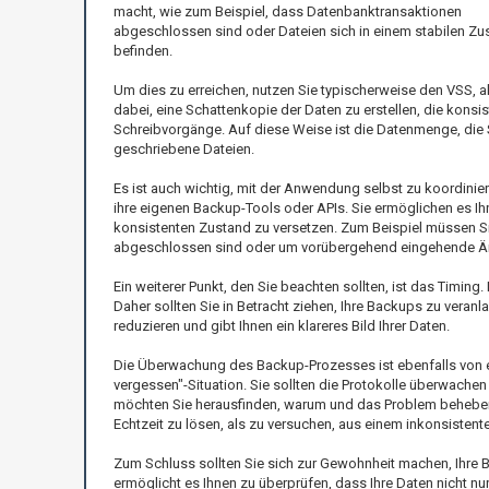
macht, wie zum Beispiel, dass Datenbanktransaktionen
abgeschlossen sind oder Dateien sich in einem stabilen Zu
befinden.
Um dies zu erreichen, nutzen Sie typischerweise den VSS,
dabei, eine Schattenkopie der Daten zu erstellen, die konsi
Schreibvorgänge. Auf diese Weise ist die Datenmenge, die 
geschriebene Dateien.
Es ist auch wichtig, mit der Anwendung selbst zu koordi
ihre eigenen Backup-Tools oder APIs. Sie ermöglichen es I
konsistenten Zustand zu versetzen. Zum Beispiel müssen Si
abgeschlossen sind oder um vorübergehend eingehende Ä
Ein weiterer Punkt, den Sie beachten sollten, ist das Timin
Daher sollten Sie in Betracht ziehen, Ihre Backups zu veranla
reduzieren und gibt Ihnen ein klareres Bild Ihrer Daten.
Die Überwachung des Backup-Prozesses ist ebenfalls von ent
vergessen"-Situation. Sie sollten die Protokolle überwachen 
möchten Sie herausfinden, warum und das Problem beheben, b
Echtzeit zu lösen, als zu versuchen, aus einem inkonsisten
Zum Schluss sollten Sie sich zur Gewohnheit machen, Ihre 
ermöglicht es Ihnen zu überprüfen, dass Ihre Daten nicht nu