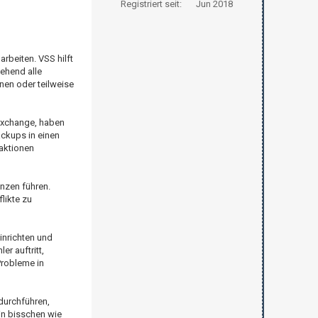
Registriert seit:
Jun 2018
beiten. VSS hilft
gehend alle
nen oder teilweise
Exchange, haben
ackups in einen
aktionen
enzen führen.
likte zu
inrichten und
r auftritt,
Probleme in
durchführen,
in bisschen wie