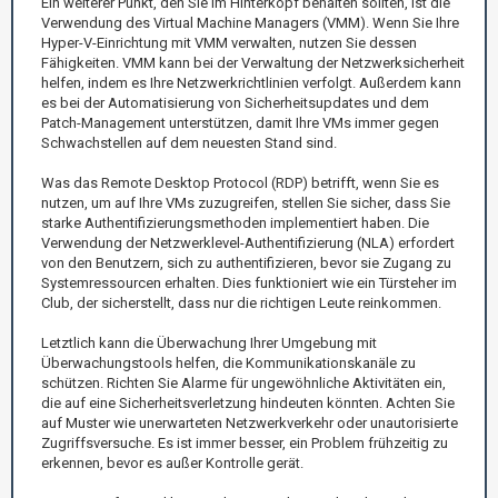
Ein weiterer Punkt, den Sie im Hinterkopf behalten sollten, ist die
Verwendung des Virtual Machine Managers (VMM). Wenn Sie Ihre
Hyper-V-Einrichtung mit VMM verwalten, nutzen Sie dessen
Fähigkeiten. VMM kann bei der Verwaltung der Netzwerksicherheit
helfen, indem es Ihre Netzwerkrichtlinien verfolgt. Außerdem kann
es bei der Automatisierung von Sicherheitsupdates und dem
Patch-Management unterstützen, damit Ihre VMs immer gegen
Schwachstellen auf dem neuesten Stand sind.
Was das Remote Desktop Protocol (RDP) betrifft, wenn Sie es
nutzen, um auf Ihre VMs zuzugreifen, stellen Sie sicher, dass Sie
starke Authentifizierungsmethoden implementiert haben. Die
Verwendung der Netzwerklevel-Authentifizierung (NLA) erfordert
von den Benutzern, sich zu authentifizieren, bevor sie Zugang zu
Systemressourcen erhalten. Dies funktioniert wie ein Türsteher im
Club, der sicherstellt, dass nur die richtigen Leute reinkommen.
Letztlich kann die Überwachung Ihrer Umgebung mit
Überwachungstools helfen, die Kommunikationskanäle zu
schützen. Richten Sie Alarme für ungewöhnliche Aktivitäten ein,
die auf eine Sicherheitsverletzung hindeuten könnten. Achten Sie
auf Muster wie unerwarteten Netzwerkverkehr oder unautorisierte
Zugriffsversuche. Es ist immer besser, ein Problem frühzeitig zu
erkennen, bevor es außer Kontrolle gerät.