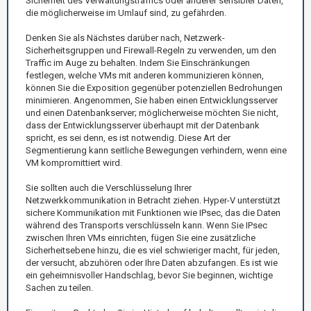
Sicherheit des Verwaltungstraffics oder anderer sensibler Daten,
die möglicherweise im Umlauf sind, zu gefährden.
Denken Sie als Nächstes darüber nach, Netzwerk-
Sicherheitsgruppen und Firewall-Regeln zu verwenden, um den
Traffic im Auge zu behalten. Indem Sie Einschränkungen
festlegen, welche VMs mit anderen kommunizieren können,
können Sie die Exposition gegenüber potenziellen Bedrohungen
minimieren. Angenommen, Sie haben einen Entwicklungsserver
und einen Datenbankserver; möglicherweise möchten Sie nicht,
dass der Entwicklungsserver überhaupt mit der Datenbank
spricht, es sei denn, es ist notwendig. Diese Art der
Segmentierung kann seitliche Bewegungen verhindern, wenn eine
VM kompromittiert wird.
Sie sollten auch die Verschlüsselung Ihrer
Netzwerkkommunikation in Betracht ziehen. Hyper-V unterstützt
sichere Kommunikation mit Funktionen wie IPsec, das die Daten
während des Transports verschlüsseln kann. Wenn Sie IPsec
zwischen Ihren VMs einrichten, fügen Sie eine zusätzliche
Sicherheitsebene hinzu, die es viel schwieriger macht, für jeden,
der versucht, abzuhören oder Ihre Daten abzufangen. Es ist wie
ein geheimnisvoller Handschlag, bevor Sie beginnen, wichtige
Sachen zu teilen.