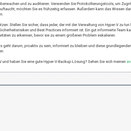
 überwachen und zu auditieren. Verwenden Sie Protokollierungstools, um Zugr
uftaucht, möchten Sie es frühzeitig erfassen. Außerdem kann das Wissen dar
n.
tzen. Stellen Sie sicher, dass jeder, der mit der Verwaltung von Hyper-V zu tun
herheitsrisiken und Best Practices informiert ist. Ein gut informierte Team kan
tivitäten zu erkennen, bevor sie zu einem größeren Problem eskalieren.
s geht darum, proaktiv zu sein, informiert zu bleiben und diese grundlegenden
en.
er-V und haben Sie eine gute Hyper-V-Backup-Lösung? Sehen Sie sich meinen
an