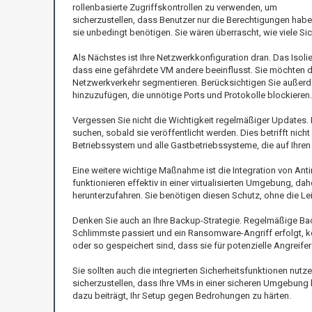
rollenbasierte Zugriffskontrollen zu verwenden, um
sicherzustellen, dass Benutzer nur die Berechtigungen habe
sie unbedingt benötigen. Sie wären überrascht, wie viele Sic
Als Nächstes ist Ihre Netzwerkkonfiguration dran. Das Isolie
dass eine gefährdete VM andere beeinflusst. Sie möchten d
Netzwerkverkehr segmentieren. Berücksichtigen Sie außerd
hinzuzufügen, die unnötige Ports und Protokolle blockieren.
Vergessen Sie nicht die Wichtigkeit regelmäßiger Updates. 
suchen, sobald sie veröffentlicht werden. Dies betrifft nic
Betriebssystem und alle Gastbetriebssysteme, die auf Ihren
Eine weitere wichtige Maßnahme ist die Integration von An
funktionieren effektiv in einer virtualisierten Umgebung, d
herunterzufahren. Sie benötigen diesen Schutz, ohne die Le
Denken Sie auch an Ihre Backup-Strategie. Regelmäßige Back
Schlimmste passiert und ein Ransomware-Angriff erfolgt, kön
oder so gespeichert sind, dass sie für potenzielle Angreifer 
Sie sollten auch die integrierten Sicherheitsfunktionen nut
sicherzustellen, dass Ihre VMs in einer sicheren Umgebung la
dazu beiträgt, Ihr Setup gegen Bedrohungen zu härten.