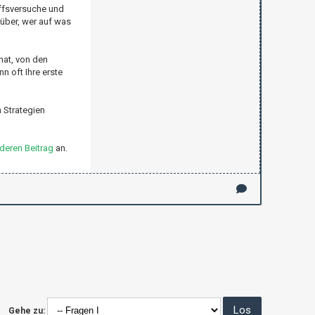
iffsversuche und
über, wer auf was
 hat, von den
n oft Ihre erste
 Strategien
deren Beitrag
an.
Gehe zu: