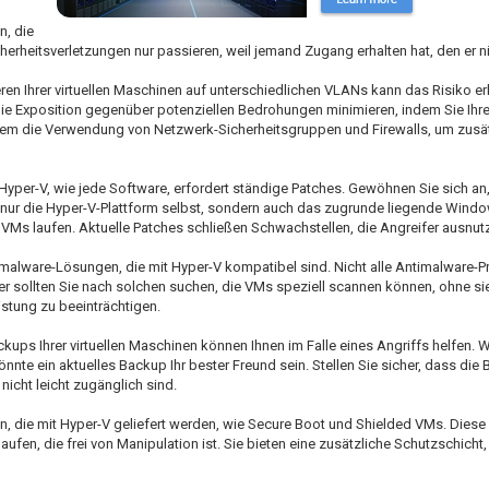
n, die
herheitsverletzungen nur passieren, weil jemand Zugang erhalten hat, den er ni
ren Ihrer virtuellen Maschinen auf unterschiedlichen VLANs kann das Risiko erh
ie Exposition gegenüber potenziellen Bedrohungen minimieren, indem Sie Ihr
em die Verwendung von Netzwerk-Sicherheitsgruppen und Firewalls, um zusätz
Hyper-V, wie jede Software, erfordert ständige Patches. Gewöhnen Sie sich a
ht nur die Hyper-V-Plattform selbst, sondern auch das zugrunde liegende Windo
 VMs laufen. Aktuelle Patches schließen Schwachstellen, die Angreifer ausnut
timalware-Lösungen, die mit Hyper-V kompatibel sind. Nicht alle Antimalware
aher sollten Sie nach solchen suchen, die VMs speziell scannen können, ohne si
istung zu beeinträchtigen.
ups Ihrer virtuellen Maschinen können Ihnen im Falle eines Angriffs helfen.
nte ein aktuelles Backup Ihr bester Freund sein. Stellen Sie sicher, dass die 
nicht leicht zugänglich sind.
zen, die mit Hyper-V geliefert werden, wie Secure Boot und Shielded VMs. Diese
ufen, die frei von Manipulation ist. Sie bieten eine zusätzliche Schutzschicht