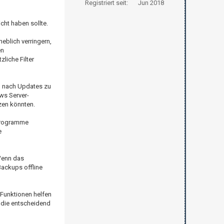
Registriert seit:
Jun 2018
cht haben sollte.
eblich verringern,
en
liche Filter
n, nach Updates zu
ws Server-
zen könnten.
-Programme
e
 Wenn das
Backups offline
 Funktionen helfen
, die entscheidend