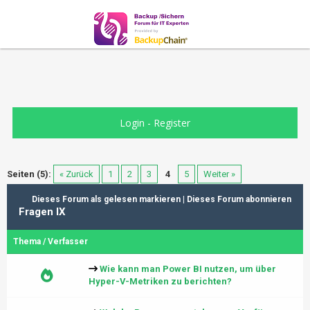
Login
-
Register
Seiten (5):
« Zurück
1
2
3
4
5
Weiter »
Dieses Forum als gelesen markieren
|
Dieses Forum abonnieren
Fragen IX
Thema
/
Verfasser
Wie kann man Power BI nutzen, um über
Hyper-V-Metriken zu berichten?