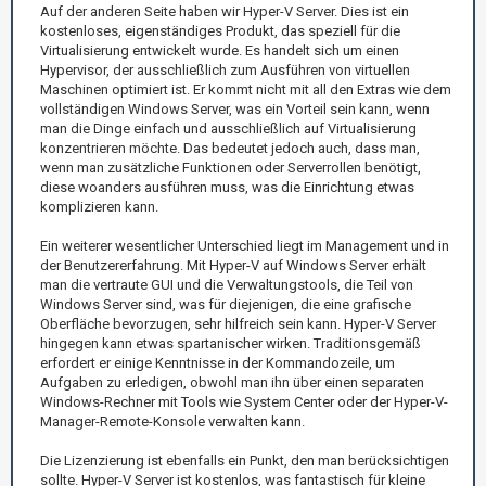
Auf der anderen Seite haben wir Hyper-V Server. Dies ist ein
kostenloses, eigenständiges Produkt, das speziell für die
Virtualisierung entwickelt wurde. Es handelt sich um einen
Hypervisor, der ausschließlich zum Ausführen von virtuellen
Maschinen optimiert ist. Er kommt nicht mit all den Extras wie dem
vollständigen Windows Server, was ein Vorteil sein kann, wenn
man die Dinge einfach und ausschließlich auf Virtualisierung
konzentrieren möchte. Das bedeutet jedoch auch, dass man,
wenn man zusätzliche Funktionen oder Serverrollen benötigt,
diese woanders ausführen muss, was die Einrichtung etwas
komplizieren kann.
Ein weiterer wesentlicher Unterschied liegt im Management und in
der Benutzererfahrung. Mit Hyper-V auf Windows Server erhält
man die vertraute GUI und die Verwaltungstools, die Teil von
Windows Server sind, was für diejenigen, die eine grafische
Oberfläche bevorzugen, sehr hilfreich sein kann. Hyper-V Server
hingegen kann etwas spartanischer wirken. Traditionsgemäß
erfordert er einige Kenntnisse in der Kommandozeile, um
Aufgaben zu erledigen, obwohl man ihn über einen separaten
Windows-Rechner mit Tools wie System Center oder der Hyper-V-
Manager-Remote-Konsole verwalten kann.
Die Lizenzierung ist ebenfalls ein Punkt, den man berücksichtigen
sollte. Hyper-V Server ist kostenlos, was fantastisch für kleine