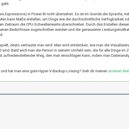
geht.
is Expressions) in Power BI nicht übersehen. Es ist im Grunde die Sprache, mi
an kann Maße erstellen, um Dinge wie die durchschnittliche Verfügbarkeit od
en Zeitraum die CPU-Schwellenwerte überschreiten. Durch das Erstellen dieser
eigenen Bedürfnisse zugeschnitten werden und die genauesten Leistungsindika
d.
pielt, desto vertrauter man wird. Man wird entdecken, wie man die Visualisier
nd sind. Bald wird man die Person in seinem Umfeld sein, die für alle Dinge 
erst zufriedenstellender Weg, den man einschlagen kann, indem man Datenanaly
r-V und hat man eine gute Hyper-V-Backup-Lösung? Sieh dir meinen
anderen Bei