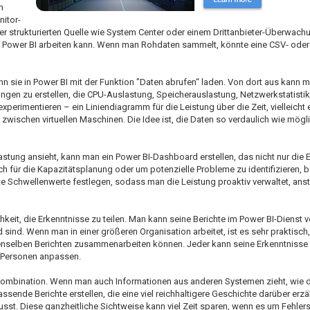
h
itor-
er strukturierten Quelle wie System Center oder einem Drittanbieter-Überwach
dem Power BI arbeiten kann. Wenn man Rohdaten sammelt, könnte eine CSV- oder
nn sie in Power BI mit der Funktion "Daten abrufen“ laden. Von dort aus kann 
ierungen zu erstellen, die CPU-Auslastung, Speicherauslastung, Netzwerkstatisti
rimentieren – ein Liniendiagramm für die Leistung über die Zeit, vielleicht 
schen virtuellen Maschinen. Die Idee ist, die Daten so verdaulich wie mögli
tung ansieht, kann man ein Power BI-Dashboard erstellen, das nicht nur die 
ich für die Kapazitätsplanung oder um potenzielle Probleme zu identifizieren, b
e Schwellenwerte festlegen, sodass man die Leistung proaktiv verwaltet, anst
hkeit, die Erkenntnisse zu teilen. Man kann seine Berichte im Power BI-Dienst 
sind. Wenn man in einer größeren Organisation arbeitet, ist es sehr praktisch,
enselben Berichten zusammenarbeiten können. Jeder kann seine Erkenntnisse 
n Personen anpassen.
kombination. Wenn man auch Informationen aus anderen Systemen zieht, wie 
ende Berichte erstellen, die eine viel reichhaltigere Geschichte darüber erzä
t. Diese ganzheitliche Sichtweise kann viel Zeit sparen, wenn es um Fehler