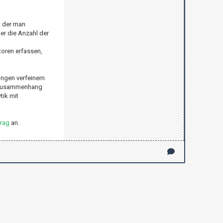
t der man
er die Anzahl der
toren erfassen,
ungen verfeinern
im Zusammenhang
tik mit
trag
an.