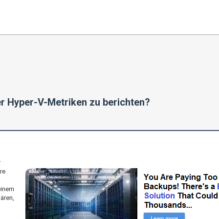
r Hyper-V-Metriken zu berichten?
r
re
einem
lären,