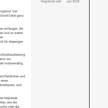
Registriert seit:
Jun 2018
ungstool. Der
 Excel-Datei ganz
man anfangen, die
ken und so weiter
ein
ch für diejenigen
Echtzeitauslastung
evor sie
att routinemäßig
veröffentlichen und
 einen
beisteuern, und
der Helpdesk-
hlen, wie die
suche oder die