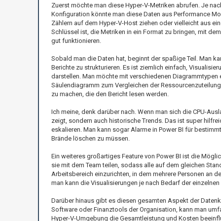
Zuerst möchte man diese Hyper-V-Metriken abrufen. Je nac
Konfiguration könnte man diese Daten aus Performance Mon
Zählern auf dem Hyper-V-Host ziehen oder vielleicht aus ein
Schlüssel ist, die Metriken in ein Format zu bringen, mit 
gut funktionieren.
Sobald man die Daten hat, beginnt der spaßige Teil. Man ka
Berichte zu strukturieren. Es ist ziemlich einfach, Visualis
darstellen. Man möchte mit verschiedenen Diagrammtypen expe
Säulendiagramm zum Vergleichen der Ressourcenzuteilung zwi
zu machen, die den Bericht lesen werden.
Ich meine, denk darüber nach. Wenn man sich die CPU-Auslas
zeigt, sondern auch historische Trends. Das ist super hilfre
eskalieren. Man kann sogar Alarme in Power BI für bestimmt
Brände löschen zu müssen.
Ein weiteres großartiges Feature von Power BI ist die Möglic
sie mit dem Team teilen, sodass alle auf dem gleichen Stand 
Arbeitsbereich einzurichten, in dem mehrere Personen an d
man kann die Visualisierungen je nach Bedarf der einzelne
Darüber hinaus gibt es diesen gesamten Aspekt der Daten
Software oder Finanztools der Organisation, kann man umfass
Hyper-V-Umgebung die Gesamtleistung und Kosten beeinfluss