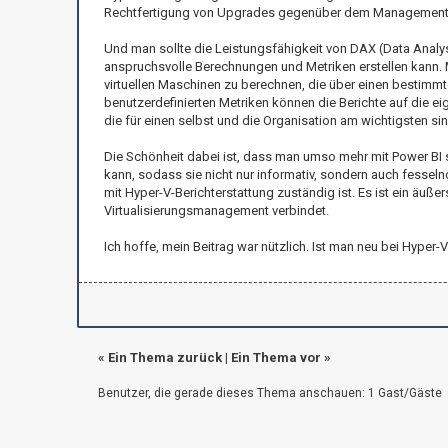
Rechtfertigung von Upgrades gegenüber dem Management 
Und man sollte die Leistungsfähigkeit von DAX (Data Analys
anspruchsvolle Berechnungen und Metriken erstellen kann. M
virtuellen Maschinen zu berechnen, die über einen bestimmt
benutzerdefinierten Metriken können die Berichte auf die 
die für einen selbst und die Organisation am wichtigsten sin
Die Schönheit dabei ist, dass man umso mehr mit Power BI s
kann, sodass sie nicht nur informativ, sondern auch fessel
mit Hyper-V-Berichterstattung zuständig ist. Es ist ein äuß
Virtualisierungsmanagement verbindet.
Ich hoffe, mein Beitrag war nützlich. Ist man neu bei Hype
«
Ein Thema zurück
|
Ein Thema vor
»
Benutzer, die gerade dieses Thema anschauen: 1 Gast/Gäste