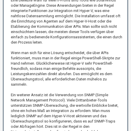
Eine beliebte Wahl für viele IT-Profis sind Tools wie SolarWinds
oder ManageEngine. Diese Anwendungen bieten in der Regel
integrierte Funktionen zur Integration mit Hyper-V, was eine
nahtlose Datensammlung ermöglicht. Die Installation umfasst oft
die Einrichtung von Agenten auf dem Hyper-V-Host oder die
Etablierung der Kommunikation über APIs. Man sollte sich nicht
einschüchtern lassen; die meisten dieser Tools verfügen über
einfach zu bedienende Konfigurationsassistenten, die einen durch
den Prozess leiten.
Wenn man sich für eine Lösung entscheidet, die über APIs
funktioniert, muss man in der Regel einige PowerShell-Skripte zur
Hand nehmen. Glücklicherweise ist Hyper-V sehr PowerShell-
freundlich, sodass man einige Befehle ausscripts, die
Leistungskennzahlen direkt abrufen. Das ermöglicht es dem
Überwachungstool, alle erforderlichen Daten mühelos zu
sammeln.
Ein weiterer Ansatz ist die Verwendung von SNMP (Simple
Network Management Protocol). Viele Drittanbieter-Tools
unterstützen SNMP-Überwachung, die wertvolle Einblicke bietet,
ohne ein hohes Maß an Integration zu erfordern. Man muss
lediglich SNMP auf dem Hyper-V-Host aktivieren und das
Überwachungstool so konfigurieren, dass es auf SNMP-Traps
oder Abfragen hört. Dies ist in der Regel in den