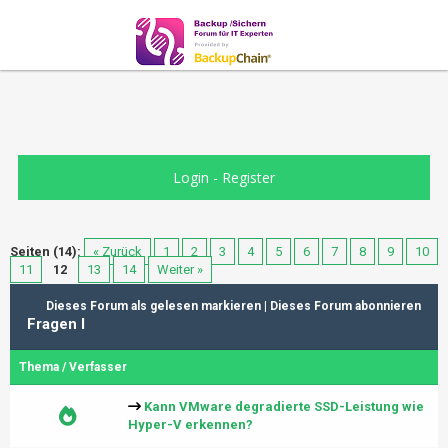
Login
-
Register
Seiten (14):
« Zurück
1
2
3
4
5
6
7
8
9
10
11
12
13
14
Weiter »
Dieses Forum als gelesen markieren
|
Dieses Forum abonnieren
Fragen I
Thema
/
Verfasser
Kann VMware degradierte SSD-Leistung wie
Hyper-V erkennen?