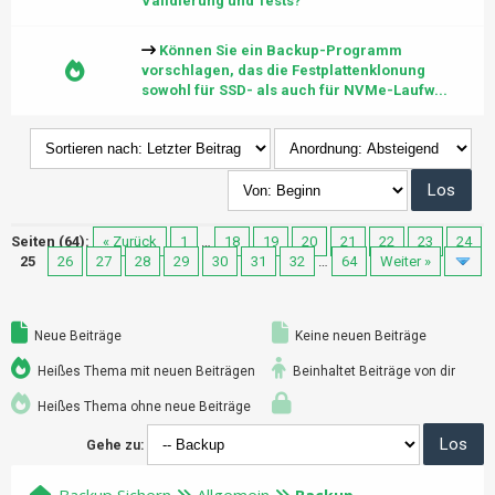
Validierung und Tests?
Können Sie ein Backup-Programm
vorschlagen, das die Festplattenklonung
sowohl für SSD- als auch für NVMe-Laufw...
Seiten (64):
« Zurück
1
…
18
19
20
21
22
23
24
25
26
27
28
29
30
31
32
…
64
Weiter »
Neue Beiträge
Keine neuen Beiträge
Heißes Thema mit neuen Beiträgen
Beinhaltet Beiträge von dir
Heißes Thema ohne neue Beiträge
Gehe zu: