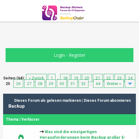
Login
-
Register
Seiten (64):
« Zurück
1
…
18
19
20
21
22
23
24
25
26
27
28
29
30
31
32
…
64
Weiter »
Dieses Forum als gelesen markieren
|
Dieses Forum abonnieren
Backup
Thema
/
Verfasser
Was sind die einzigartigen
Herausforderungen beim Backup großer E-