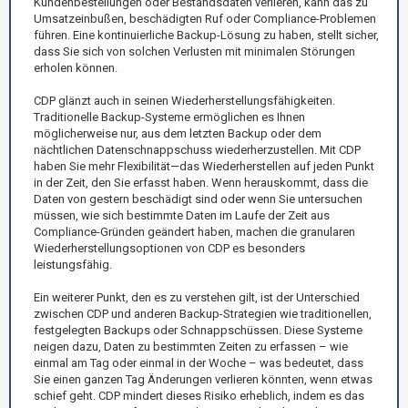
Kundenbestellungen oder Bestandsdaten verlieren, kann das zu
Umsatzeinbußen, beschädigten Ruf oder Compliance-Problemen
führen. Eine kontinuierliche Backup-Lösung zu haben, stellt sicher,
dass Sie sich von solchen Verlusten mit minimalen Störungen
erholen können.
CDP glänzt auch in seinen Wiederherstellungsfähigkeiten.
Traditionelle Backup-Systeme ermöglichen es Ihnen
möglicherweise nur, aus dem letzten Backup oder dem
nächtlichen Datenschnappschuss wiederherzustellen. Mit CDP
haben Sie mehr Flexibilität—das Wiederherstellen auf jeden Punkt
in der Zeit, den Sie erfasst haben. Wenn herauskommt, dass die
Daten von gestern beschädigt sind oder wenn Sie untersuchen
müssen, wie sich bestimmte Daten im Laufe der Zeit aus
Compliance-Gründen geändert haben, machen die granularen
Wiederherstellungsoptionen von CDP es besonders
leistungsfähig.
Ein weiterer Punkt, den es zu verstehen gilt, ist der Unterschied
zwischen CDP und anderen Backup-Strategien wie traditionellen,
festgelegten Backups oder Schnappschüssen. Diese Systeme
neigen dazu, Daten zu bestimmten Zeiten zu erfassen – wie
einmal am Tag oder einmal in der Woche – was bedeutet, dass
Sie einen ganzen Tag Änderungen verlieren könnten, wenn etwas
schief geht. CDP mindert dieses Risiko erheblich, indem es das