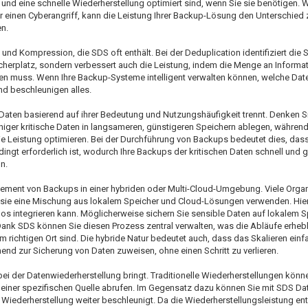
f und eine schnelle Wiederherstellung optimiert sind, wenn Sie sie benötigen. 
der einen Cyberangriff, kann die Leistung Ihrer Backup-Lösung den Unterschie
n.
und Kompression, die SDS oft enthält. Bei der Deduplication identifiziert die
icherplatz, sondern verbessert auch die Leistung, indem die Menge an Informat
 muss. Wenn Ihre Backup-Systeme intelligent verwalten können, welche Date
nd beschleunigen alles.
Daten basierend auf ihrer Bedeutung und Nutzungshäufigkeit trennt. Denken S
niger kritische Daten in langsameren, günstigeren Speichern ablegen, während 
die Leistung optimieren. Bei der Durchführung von Backups bedeutet dies, dass
gt erforderlich ist, wodurch Ihre Backups der kritischen Daten schnell und gl
n.
nagement von Backups in einer hybriden oder Multi-Cloud-Umgebung. Viele Orga
n sie eine Mischung aus lokalem Speicher und Cloud-Lösungen verwenden. Hie
os integrieren kann. Möglicherweise sichern Sie sensible Daten auf lokalem 
. Dank SDS können Sie diesen Prozess zentral verwalten, was die Abläufe erhebl
 am richtigen Ort sind. Die hybride Natur bedeutet auch, dass das Skalieren einf
nd zur Sicherung von Daten zuweisen, ohne einen Schritt zu verlieren.
S bei der Datenwiederherstellung bringt. Traditionelle Wiederherstellungen kö
 einer spezifischen Quelle abrufen. Im Gegensatz dazu können Sie mit SDS Da
 Wiederherstellung weiter beschleunigt. Da die Wiederherstellungsleistung en