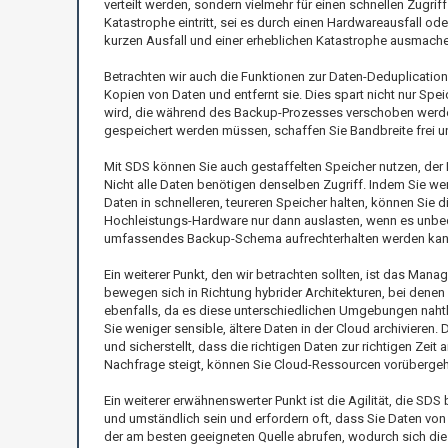
verteilt werden, sondern vielmehr für einen schnellen Zugrif
Katastrophe eintritt, sei es durch einen Hardwareausfall o
kurzen Ausfall und einer erheblichen Katastrophe ausmache
Betrachten wir auch die Funktionen zur Daten-Deduplication 
Kopien von Daten und entfernt sie. Dies spart nicht nur Spe
wird, die während des Backup-Prozesses verschoben werden
gespeichert werden müssen, schaffen Sie Bandbreite frei u
Mit SDS können Sie auch gestaffelten Speicher nutzen, der 
Nicht alle Daten benötigen denselben Zugriff. Indem Sie we
Daten in schnelleren, teureren Speicher halten, können Sie 
Hochleistungs-Hardware nur dann auslasten, wenn es unbedin
umfassendes Backup-Schema aufrechterhalten werden kan
Ein weiterer Punkt, den wir betrachten sollten, ist das Ma
bewegen sich in Richtung hybrider Architekturen, bei dene
ebenfalls, da es diese unterschiedlichen Umgebungen nahtl
Sie weniger sensible, ältere Daten in der Cloud archivieren
und sicherstellt, dass die richtigen Daten zur richtigen Zeit
Nachfrage steigt, können Sie Cloud-Ressourcen vorübergehe
Ein weiterer erwähnenswerter Punkt ist die Agilität, die SD
und umständlich sein und erfordern oft, dass Sie Daten von
der am besten geeigneten Quelle abrufen, wodurch sich die