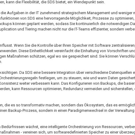
, kann die Flexibilität, die SDS bietet, ein Wendepunkt sein.
Da die Aufgaben in der IT zunehmend strategischem Management und weniger 
unktionen von SDS eine hervorragende Möglichkeit, Prozesse zu optimieren, 
ckups können geplant werden, sodass Sie kontinuierlich die notwendigen Da
ication und Tiering machen nicht nur die IT-Teams effizienter, sondern verb
nflusst. Wenn Sie die Kontrolle über Ihren Speicher mit Software zentralisiere
anwenden. Diese Einheitlichkeit vereinfacht die Einhaltung von Vorschriften und 
ngen Maßnahmen schützen, egal wo sie gespeichert sind. Sie können Verschlü
n.
ksichtigen. Da SDS eine bessere Integration über verschiedene Datenquellen e
 Orchestrierungsregeln festlegen, um zu steuern, wie und wann Daten gesicher
Konsistenz weiter verbessern kann. Das Konfigurieren von Backups, die basie
rden, kann Ressourcen optimieren, Redundanz vermeiden und sicherstellen, 
en, die es so transformativ machen, sondern das Ökosystem, das es ermöglich
n einen Backup-Prozess, sondern in einen Paradigmenwechsel in der Verwaltun
hren Bedürfnissen wächst, eine intelligente Orchestrierung von Ressourcen, verb
maßnahmen - vereinen sich, um softwaredefinierten Speicher zu einer überzeu