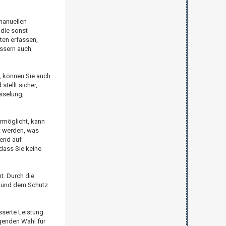
manuellen
die sonst
ten erfassen,
essern auch
n, können Sie auch
stellt sicher,
sselung,
rmöglicht, kann
t werden, was
rend auf
dass Sie keine
t. Durch die
g und dem Schutz
esserte Leistung
genden Wahl für