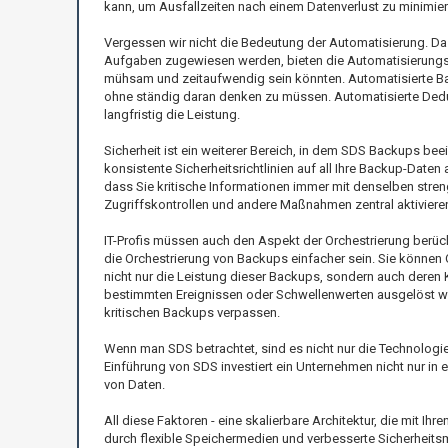
kann, um Ausfallzeiten nach einem Datenverlust zu minimieren
Vergessen wir nicht die Bedeutung der Automatisierung. 
Aufgaben zugewiesen werden, bieten die Automatisierungsf
mühsam und zeitaufwendig sein könnten. Automatisierte Ba
ohne ständig daran denken zu müssen. Automatisierte Dedupl
langfristig die Leistung.
Sicherheit ist ein weiterer Bereich, in dem SDS Backups beei
konsistente Sicherheitsrichtlinien auf all Ihre Backup-Daten 
dass Sie kritische Informationen immer mit denselben stre
Zugriffskontrollen und andere Maßnahmen zentral aktiviere
IT-Profis müssen auch den Aspekt der Orchestrierung berüc
die Orchestrierung von Backups einfacher sein. Sie können
nicht nur die Leistung dieser Backups, sondern auch deren 
bestimmten Ereignissen oder Schwellenwerten ausgelöst we
kritischen Backups verpassen.
Wenn man SDS betrachtet, sind es nicht nur die Technologi
Einführung von SDS investiert ein Unternehmen nicht nur i
von Daten.
All diese Faktoren - eine skalierbare Architektur, die mit I
durch flexible Speichermedien und verbesserte Sicherheits