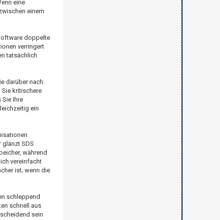
Wenn eine
d zwischen einem
 Software doppelte
ionen verringert
n tatsächlich
ie darüber nach:
Sie kritischere
 Sie Ihre
eichzeitig ein
nisationen
r glänzt SDS
Speicher, während
ich vereinfacht
acher ist; wenn die
nnen schleppend
ten schnell aus
tscheidend sein