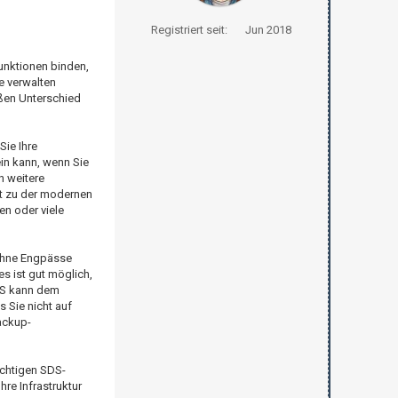
Registriert seit:
Jun 2018
unktionen binden,
e verwalten
oßen Unterschied
Sie Ihre
in kann, wenn Sie
n weitere
t zu der modernen
en oder viele
 ohne Engpässe
s ist gut möglich,
DS kann dem
 Sie nicht auf
ackup-
ichtigen SDS-
re Infrastruktur