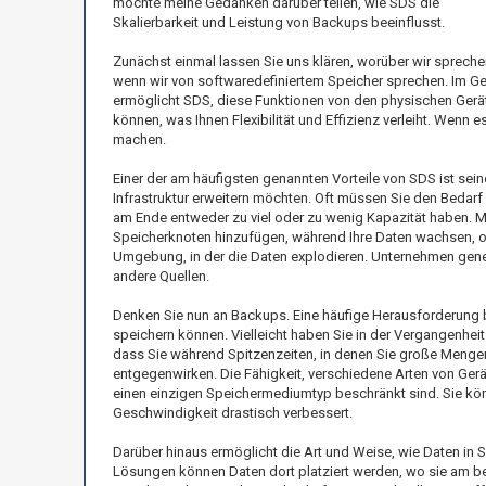
möchte meine Gedanken darüber teilen, wie SDS die
Skalierbarkeit und Leistung von Backups beeinflusst.
Zunächst einmal lassen Sie uns klären, worüber wir spreche
wenn wir von softwaredefiniertem Speicher sprechen. Im G
ermöglicht SDS, diese Funktionen von den physischen Gerät
können, was Ihnen Flexibilität und Effizienz verleiht. We
machen.
Einer der am häufigsten genannten Vorteile von SDS ist sein
Infrastruktur erweitern möchten. Oft müssen Sie den Bedarf
am Ende entweder zu viel oder zu wenig Kapazität haben. Mit
Speicherknoten hinzufügen, während Ihre Daten wachsen, o
Umgebung, in der die Daten explodieren. Unternehmen generie
andere Quellen.
Denken Sie nun an Backups. Eine häufige Herausforderung b
speichern können. Vielleicht haben Sie in der Vergangenhei
dass Sie während Spitzenzeiten, in denen Sie große Menge
entgegenwirken. Die Fähigkeit, verschiedene Arten von Gerä
einen einzigen Speichermediumtyp beschränkt sind. Sie kö
Geschwindigkeit drastisch verbessert.
Darüber hinaus ermöglicht die Art und Weise, wie Daten in 
Lösungen können Daten dort platziert werden, wo sie am bes