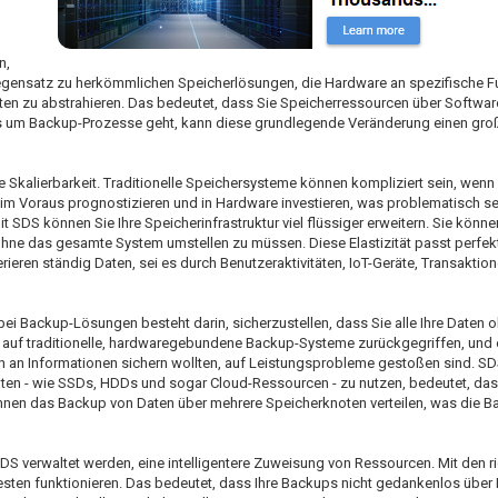
n,
egensatz zu herkömmlichen Speicherlösungen, die Hardware an spezifische F
en zu abstrahieren. Das bedeutet, dass Sie Speicherressourcen über Softwar
nn es um Backup-Prozesse geht, kann diese grundlegende Veränderung einen gr
e Skalierbarkeit. Traditionelle Speichersysteme können kompliziert sein, wenn 
 im Voraus prognostizieren und in Hardware investieren, was problematisch se
 SDS können Sie Ihre Speicherinfrastruktur viel flüssiger erweitern. Sie könne
hne das gesamte System umstellen zu müssen. Diese Elastizität passt perfek
ren ständig Daten, sei es durch Benutzeraktivitäten, IoT-Geräte, Transaktion
ei Backup-Lösungen besteht darin, sicherzustellen, dass Sie alle Ihre Daten
t auf traditionelle, hardwaregebundene Backup-Systeme zurückgegriffen, und e
n an Informationen sichern wollten, auf Leistungsprobleme gestoßen sind. S
ten - wie SSDs, HDDs und sogar Cloud-Ressourcen - zu nutzen, bedeutet, dass
nnen das Backup von Daten über mehrere Speicherknoten verteilen, was die B
SDS verwaltet werden, eine intelligentere Zuweisung von Ressourcen. Mit den r
ten funktionieren. Das bedeutet, dass Ihre Backups nicht gedankenlos über Ih