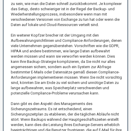
zu sein, wie man die Daten schnell zurückbekommt. Je komplexer
das Setup, desto schwieriger ist in der Regel der Backup- und
Wiederherstellungsprozess, insbesondere wenn man mit
verschiedenen Versionen von Exchange zu tun hat oder wenn die
Daten auf lokale und Cloud-Ressourcen verteilt sind.
Ein weiterer Kopfzer brecher ist der Umgang mit den
Aufbewahrungsrichtlinien und Compliance-Anforderungen, denen
viele Unternehmen gegenüberstehen. Vorschriften wie die GDPR,
HIPAA und andere bestimmen, wie lange Daten aufbewahrt
werden müssen und wann sie verworfen werden können. Dies
kann Ihre Backup-Strategie komplizieren, da Sie nicht nur alles
angemessen sichern, sondern auch ein System zur Abfrage
bestimmter E-Mails oder Datensätze gemäß diesen Compliance-
Anforderungen implementieren müssen. Wenn Sie nicht vorsichtig
sind, könnten Sie am Ende zu viel sichern und unnötige Daten zu
lange aufbewahren, was Speicherplatz verschwenden und
potenzielle Compliance-Probleme verursachen kann.
Dann gibt es den Aspekt des Managements des
Sicherungszeitraums. Es ist entscheidend, einen
Sicherungszeitplan zu etablieren, der die täglichen Abläufe nicht
stört. Wenn Backups während der Hauptgeschäftszeiten erstellt
werden, kann dies die Leistung Ihres Exchange-Servers erheblich
beeinträchtigen und die Benutzer frustrieren, die auf E-Mail für ihre