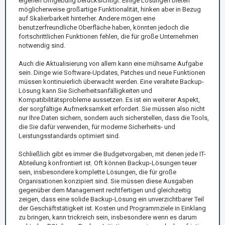
eigenen Umgebung berücksichtigt. Einige Lösungen bieten
möglicherweise großartige Funktionalität, hinken aber in Bezug
auf Skalierbarkeit hinterher. Andere mögen eine
benutzerfreundliche Oberfläche haben, könnten jedoch die
fortschrittlichen Funktionen fehlen, die für große Unternehmen
notwendig sind.
Auch die Aktualisierung von allem kann eine mühsame Aufgabe
sein. Dinge wie Software-Updates, Patches und neue Funktionen
müssen kontinuierlich überwacht werden. Eine veraltete Backup-
Lösung kann Sie Sicherheitsanfälligkeiten und
Kompatibilitätsprobleme aussetzen. Es ist ein weiterer Aspekt,
der sorgfältige Aufmerksamkeit erfordert. Sie müssen also nicht
nur Ihre Daten sichern, sondern auch sicherstellen, dass die Tools,
die Sie dafür verwenden, für moderne Sicherheits- und
Leistungsstandards optimiert sind.
Schließlich gibt es immer die Budgetvorgaben, mit denen jede IT-
Abteilung konfrontiert ist. Oft können Backup-Lösungen teuer
sein, insbesondere komplette Lösungen, die für große
Organisationen konzipiert sind. Sie müssen diese Ausgaben
gegenüber dem Management rechtfertigen und gleichzeitig
zeigen, dass eine solide Backup-Lösung ein unverzichtbarer Teil
der Geschäftstätigkeit ist. Kosten und Programmziele in Einklang
zu bringen, kann trickreich sein, insbesondere wenn es darum