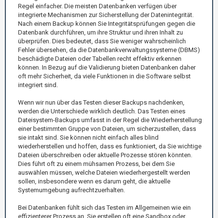
Regel einfacher. Die meisten Datenbanken verfügen über
integrierte Mechanismen zur Sicherstellung der Datenintegrität.
Nach einem Backup können Sie Integritätsprüfungen gegen die
Datenbank durchführen, um ihre Struktur und ihren Inhalt zu
überprüfen. Dies bedeutet, dass Sie weniger wahrscheinlich
Fehler übersehen, da die Datenbankverwaltungssysteme (DBMS)
beschädigte Dateien oder Tabellen recht effektiv erkennen
können. In Bezug auf die Validierung bieten Datenbanken daher
oft mehr Sicherheit, da viele Funktionen in die Software selbst
integriert sind.
Wenn wir nun über das Testen dieser Backups nachdenken,
werden die Unterschiede wirklich deutlich. Das Testen eines
Dateisystem-Backups umfasst in der Regel die Wiederherstellung
einer bestimmten Gruppe von Dateien, um sicherzustellen, dass
sie intakt sind. Sie können nicht einfach alles blind
wiederherstellen und hoffen, dass es funktioniert, da Sie wichtige
Dateien überschreiben oder aktuelle Prozesse stören könnten.
Dies führt oft zu einem mühsamen Prozess, bei dem Sie
auswählen müssen, welche Dateien wiederhergestellt werden
sollen, insbesondere wenn es darum geht, die aktuelle
Systemumgebung aufrechtzuerhalten.
Bei Datenbanken fühlt sich das Testen im Allgemeinen wie ein
effizienterer Prozess an. Sie erstellen oft eine Sandbox oder