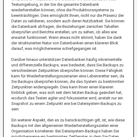
Testumgebung, in der Sie die gesamte Datenbank
wiederherstellen können, ohne die Produktionssysteme zu
beeinträchtigen. Dies ermöglicht Ihnen, nicht nur die Präsenz der
Daten zu validieren, sondern auch deren Nutzbarkeit. Sie können
die Datenbank abfragen, die Beziehungen zwischen Tabellen
überprüfen und Berichte erstellen, um zu sehen, ob alles wie
erwartet funktioniert. Wenn etwas nicht stimmt, haben Sie dank
der strukturierten Natur von Datenbanken einen klareren Blick
darauf, was möglicherweise schiefgegangen ist.
Darüber hinaus unterstützen Datenbanken häufig inkrementelle
und differenzielle Backups, was bedeutet, dass Sie Backups zu
verschiedenen Zeitpunkten überprüfen können. Diese Fähigkeit
kann für Wiederherstellungsszenarien eine Lebensretter sein, da
Sie Backups überprüfen können, die das System zu bestimmten
Zeitpunkten widerspiegeln. Dies kann Ihnen einen klareren
Einblick geben, was sich seit dem letzten Backup geändert hat,
wodurch das Testen agiler und fokussierter wird, anstatt nur ein
Snapshot zu einem Zeitpunkt wie bei Dateisystem-Backups zu
sein.
Ein weiterer Aspekt, den es zu berücksichtigen gilt, ist, wie diese
Backups mit den allgemeinen Wiederherstellungszielen einer
Organisation korrelieren. Bei Dateisystem-Backups haben Sie
möglicherweise ein bestimmtes Zeitfenster, in dem Sie Daten