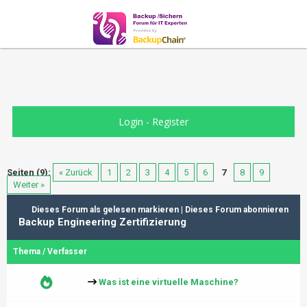
Login
-
Register
Seiten (9):
« Zurück
1
2
3
4
5
6
7
8
9
Weiter »
Dieses Forum als gelesen markieren
|
Dieses Forum abonnieren
Backup Engineering Zertifizierung
Thema
/
Verfasser
Was ist eine virtuelle Maschine?