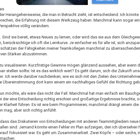
Das
der Herangehensweise, die man in Betracht zieht, ist entscheidend. Ich könnte
sprechen, die Erfahrung mit diesem Werkzeug haben. Manchmal kann sogar ein
erspektive völlig verändern.
Sind sie bereit, etwas Neues zu lernen, oder wird das sie aus dem Gleichgew
rücksichtige ich oft die Lernkurve. Je einfacher es für alle ist, sich anzup
schätzen der Fähigkeiten meiner Teamkollegen manchmal zu überraschenden I
tiven Stärken abzustimmen.
 zu visualisieren. Kurzfristige Gewinne mögen glänzend aussehen, aber wenn 
man stellen sollte: Ist es das wirklich wert? Es geht darum, sich die Zukunft un
n. Ich werde darüber nachdenken, wie es sich mit den Zielen des Unternehme
ne Übereinstimmung dort kann einem ein nachhaltiges Gefühl der Richtung geb
un möchte, als wäre das nicht der Fall. Manchmal hat man einfach ein Bauchge
ei der eine Entscheidung richtig erschien und großartige Ergebnisse brachte, od
 Klarheit führen. Es ist wie beim Programmieren; manchmal drängt einem die In
 mag, aber sich richtig anfühlt.
t, dass das Diskutieren von Entscheidungen mit anderen Teammitgliedern neue
fallen sind. Jemand könnte einen Fehler im Plan aufzeigen, den ich übersehen 
darauf fokussiert war. Es geht um Zusammenarbeit. Zwei Köpfe – oder sechs, in
d machen.