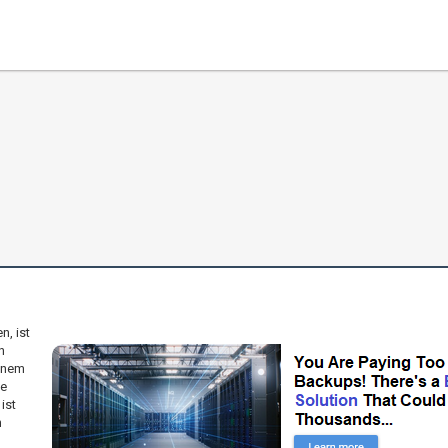
n, ist
n
einem
ie
ist
n