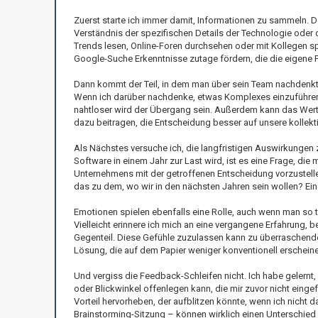
Zuerst starte ich immer damit, Informationen zu sammeln. 
Verständnis der spezifischen Details der Technologie oder 
Trends lesen, Online-Foren durchsehen oder mit Kollegen 
Google-Suche Erkenntnisse zutage fördern, die die eigene P
Dann kommt der Teil, in dem man über sein Team nachdenkt. 
Wenn ich darüber nachdenke, etwas Komplexes einzuführen, be
nahtloser wird der Übergang sein. Außerdem kann das Wert
dazu beitragen, die Entscheidung besser auf unsere kollek
Als Nächstes versuche ich, die langfristigen Auswirkungen
Software in einem Jahr zur Last wird, ist es eine Frage, die 
Unternehmens mit der getroffenen Entscheidung vorzustelle
das zu dem, wo wir in den nächsten Jahren sein wollen? Ei
Emotionen spielen ebenfalls eine Rolle, auch wenn man so t
Vielleicht erinnere ich mich an eine vergangene Erfahrung, b
Gegenteil. Diese Gefühle zuzulassen kann zu überraschender
Lösung, die auf dem Papier weniger konventionell erscheinen
Und vergiss die Feedback-Schleifen nicht. Ich habe gelern
oder Blickwinkel offenlegen kann, die mir zuvor nicht einge
Vorteil hervorheben, der aufblitzen könnte, wenn ich nicht 
Brainstorming-Sitzung – können wirklich einen Unterschie