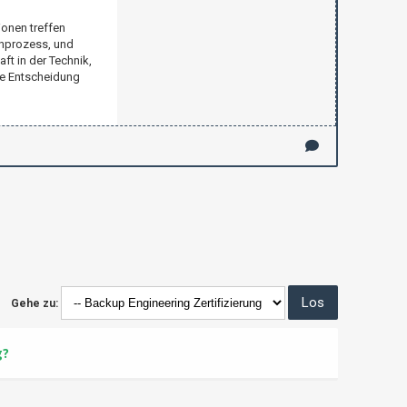
ionen treffen
ernprozess, und
ft in der Technik,
ie Entscheidung
Gehe zu:
g?