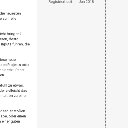
Registriert seit:
Jun 2018
 die neuesten
e schnelle
icht bringen?
assen, desto
nputs führen, die
diese neue
seres Projekts oder
ns deckt. Passt
en.
fühl zu etwas.
er vielleicht das
tuition zu einer
 Ideen anstoßen
habe, oder einen
 einer guten