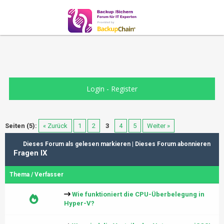
Login
-
Register
Seiten (5):
« Zurück
1
2
3
4
5
Weiter »
Dieses Forum als gelesen markieren
|
Dieses Forum abonnieren
Fragen IX
Thema
/
Verfasser
Wie funktioniert die CPU-Überbelegung in
Hyper-V?