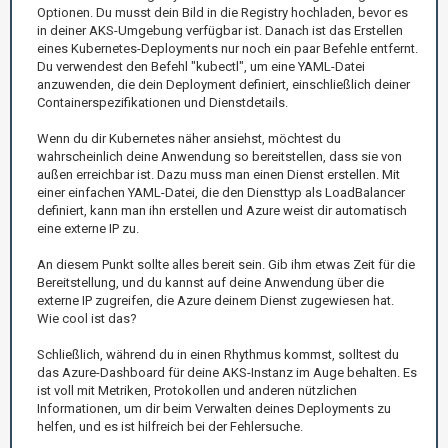
Optionen. Du musst dein Bild in die Registry hochladen, bevor es
in deiner AKS-Umgebung verfügbar ist. Danach ist das Erstellen
eines Kubernetes-Deployments nur noch ein paar Befehle entfernt.
Du verwendest den Befehl "kubectl", um eine YAML-Datei
anzuwenden, die dein Deployment definiert, einschließlich deiner
Containerspezifikationen und Dienstdetails.
Wenn du dir Kubernetes näher ansiehst, möchtest du
wahrscheinlich deine Anwendung so bereitstellen, dass sie von
außen erreichbar ist. Dazu muss man einen Dienst erstellen. Mit
einer einfachen YAML-Datei, die den Diensttyp als LoadBalancer
definiert, kann man ihn erstellen und Azure weist dir automatisch
eine externe IP zu.
An diesem Punkt sollte alles bereit sein. Gib ihm etwas Zeit für die
Bereitstellung, und du kannst auf deine Anwendung über die
externe IP zugreifen, die Azure deinem Dienst zugewiesen hat.
Wie cool ist das?
Schließlich, während du in einen Rhythmus kommst, solltest du
das Azure-Dashboard für deine AKS-Instanz im Auge behalten. Es
ist voll mit Metriken, Protokollen und anderen nützlichen
Informationen, um dir beim Verwalten deines Deployments zu
helfen, und es ist hilfreich bei der Fehlersuche.