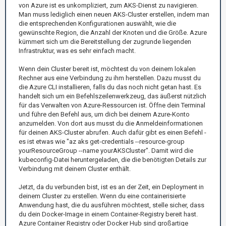
von Azure ist es unkompliziert, zum AKS-Dienst zu navigieren.
Man muss lediglich einen neuen AKS-Cluster erstellen, indem man
die entsprechenden Konfigurationen auswählt, wie die
gewünschte Region, die Anzahl der Knoten und die Größe. Azure
kümmert sich um die Bereitstellung der zugrunde liegenden
Infrastruktur, was es sehr einfach macht.
Wenn dein Cluster bereit ist, möchtest du von deinem lokalen
Rechner aus eine Verbindung zu ihm herstellen. Dazu musst du
die Azure CLI installieren, falls du das noch nicht getan hast. Es
handelt sich um ein Befehlszeilenwerkzeug, das äußerst nützlich
für das Verwalten von Azure-Ressourcen ist. Öffne dein Terminal
und führe den Befehl aus, um dich bei deinem Azure-Konto
anzumelden. Von dort aus musst du die Anmeldeinformationen
für deinen AKS-Cluster abrufen. Auch dafür gibt es einen Befehl -
es ist etwas wie "az aks get-credentials --resource-group
yourResourceGroup --name yourAKSCluster". Damit wird die
kubeconfig-Datei heruntergeladen, die die benötigten Details zur
Verbindung mit deinem Cluster enthält.
Jetzt, da du verbunden bist, ist es an der Zeit, ein Deployment in
deinem Cluster zu erstellen. Wenn du eine containerisierte
Anwendung hast, die du ausführen möchtest, stelle sicher, dass
du dein Docker-Image in einem Container-Registry bereit hast.
Azure Container Registry oder Docker Hub sind großartige