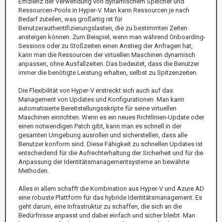
Effizienz der Verwendung von dynamischem Speicher und
Ressourcen-Pools in Hyper-V. Man kann Ressourcen je nach
Bedarf zuteilen, was großartig ist für
Benutzerauthentifizierungslasten, die zu bestimmten Zeiten
ansteigen können. Zum Beispiel, wenn man während Onboarding-
Sessions oder zu Stoßzeiten einen Anstieg der Anfragen hat,
kann man die Ressourcen der virtuellen Maschinen dynamisch
anpassen, ohne Ausfallzeiten. Das bedeutet, dass die Benutzer
immer die benötigte Leistung erhalten, selbst zu Spitzenzeiten.
Die Flexibilität von Hyper-V erstreckt sich auch auf das
Management von Updates und Konfigurationen. Man kann
automatisierte Bereitstellungsskripte für seine virtuellen
Maschinen einrichten. Wenn es ein neues Richtlinien-Update oder
einen notwendigen Patch gibt, kann man es schnell in der
gesamten Umgebung ausrollen und sicherstellen, dass alle
Benutzer konform sind. Diese Fähigkeit zu schnellen Updates ist
entscheidend für die Aufrechterhaltung der Sicherheit und für die
Anpassung der Identitätsmanagementsysteme an bewährte
Methoden.
Alles in allem schafft die Kombination aus Hyper-V und Azure AD
eine robuste Plattform für das hybride Identitätsmanagement. Es
geht darum, eine Infrastruktur zu schaffen, die sich an die
Bedürfnisse anpasst und dabei einfach und sicher bleibt. Man