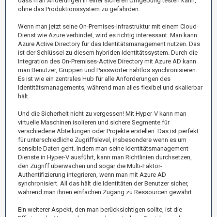
dass man Änderungen in einer sicheren Umgebung testen kann,
ohne das Produktionssystem zu gefährden.
Wenn man jetzt seine On-Premises-Infrastruktur mit einem Cloud-
Dienst wie Azure verbindet, wird es richtig interessant. Man kann
Azure Active Directory für das Identitätsmanagement nutzen. Das
ist der Schlüssel zu diesem hybriden Identitätssystem. Durch die
Integration des On-Premises-Active Directory mit Azure AD kann
man Benutzer, Gruppen und Passwörter nahtlos synchronisieren.
Es ist wie ein zentrales Hub für alle Anforderungen des
Identitätsmanagements, während man alles flexibel und skalierbar
hält.
Und die Sicherheit nicht zu vergessen! Mit Hyper-V kann man
virtuelle Maschinen isolieren und sichere Segmente für
verschiedene Abteilungen oder Projekte erstellen. Das ist perfekt
für unterschiedliche Zugriffslevel, insbesondere wenn es um
sensible Daten geht. Indem man seine Identitätsmanagement-
Dienste in Hyper-V ausführt, kann man Richtlinien durchsetzen,
den Zugriff überwachen und sogar die Multi-Faktor-
Authentifizierung integrieren, wenn man mit Azure AD
synchronisiert. All das hält die Identitäten der Benutzer sicher,
während man ihnen einfachen Zugang zu Ressourcen gewährt.
Ein weiterer Aspekt, den man berücksichtigen sollte, ist die