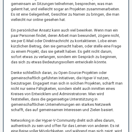
gemeinsam an Sitzungen teilnehmen, besprechen, was man
gelernt hat, und vielleicht sogar an Projekten zusammenarbeiten.
Es ist eine Gelegenheit, Gesichter zu Namen zu bringen, die man
vielleicht nur online gesehen hat.
Ein persönlicher Ansatz kann auch viel bewirken. Wenn man ein
paar Personen findet, deren Arbeit man bewundert, zögere nicht,
sie per E-Mail oder Direktnachricht zu kontaktieren. Lobe einen
kürzlichen Beitrag, den sie gemacht haben, oder stelle eine Frage
zu einem Projekt, das sie geteilt haben. Es geht nicht darum,
sofort etwas zu verlangen, sondern ein Gespräch zu beginnen,
das sich zu etwas Bedeutungsvollem entwickeln könnte.
Denke schließlich daran, zu Open-Source-Projekten oder
gemeinschaftlich geführten Initiativen, die Hyper-V nutzen,
beizutragen. Engagiert man sich in solchen Projekten, schärft man
nicht nur seine Fähigkeiten, sondern steht auch inmitten eines
Kreises von Entwicklern und Administratoren. Man wird
feststellen, dass die gegenseitige Unterstützung in
gemeinschaftlichen Unternehmungen ein starkes Netzwerk
schafft, das auf gemeinsamen Interessen und Zielen basiert.
Networking in der Hyper-V-Community dreht sich alles darum,
authentisch zu sein und offen für das Lernen von anderen. Es ist
eine Reise voller Möglichkeiten, und während man sich zeigt, wird