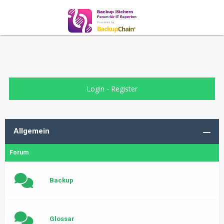
Login
-
Register
Allgemein
Forum
Backup
Glossar