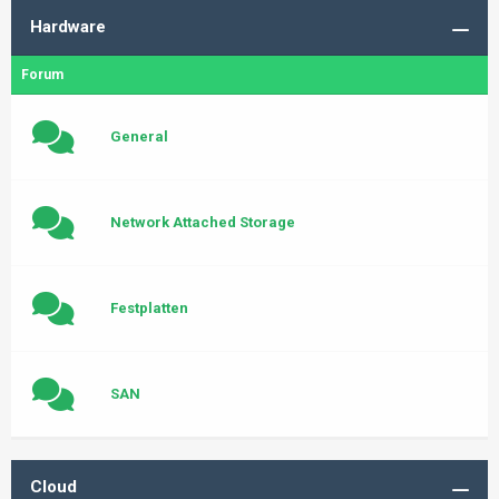
Hardware
Forum
General
Network Attached Storage
Festplatten
SAN
Cloud