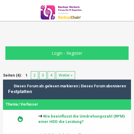
Login
-
Register
Seiten (4):
1
2
3
4
Weiter »
Dieses Forum als gelesen markieren
|
Dieses Forum abonnieren
Festplatten
Thema
/
Verfasser
Wie beeinflusst die Umdrehungszahl (RPM)
einer HDD die Leistung?