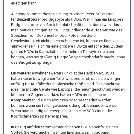
erledigen kann.
Allerdings kommt diese Leistung zu einem Preis. SSDs sind
tendenziell teurer pro Gigabyte als HDDs. Wenn man ein knappes
Budget hat oder viel Speicherplatz benötigt, ist das etwas, das
man berücksichtigen sollte. Für grundlegende Aufgaben wie das
Speichern von Dokumenten oder Fotos, bei denen
Geschwindigkeit nicht so entscheidend ist, könnte es finanziell
sinnvoller sein, sich für eine größere HDD zu entscheiden. Zudem
gibt es HDDs in Kapazitäten, die mehrere Terabyte erreichen
können, was sie großartig für große Speicherbedarfe macht, ohne
das Budget zu sprengen.
Ein weiterer erwähnenswerter Punkt ist die Haltbarkeit. SSDs
haben keine beweglichen Teile, was bedeutet, dass sie weniger
anfällig für Ausfälle durch physische Stöße sind. Das macht sie
ideal für mobile Geräte wie Laptops, die herumgeschüttelt werden
können. Im Gegensatz dazu haben HDDs mechanische
Komponenten, die sich abnutzen oder beschädigt werden
können, wenn sie fallen gelassen oder grob behandelt werden.
Wenn man ständig unterwegs ist, kann eine SSD einem die
Kopfschmerzen später ersparen.
In Bezug auf den Stromverbrauch haben SSDs ebenfalls einen
Vorteil. Sie verbrauchen weniger Energie, was in tragbaren