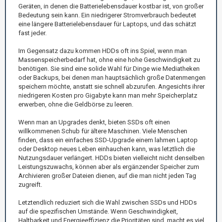
Geräten, in denen die Batterielebensdauer kostbar ist, von großer
Bedeutung sein kann. Ein niedrigerer Stromverbrauch bedeutet
eine längere Batterielebensdauer für Laptops, und das schätzt
fast jeder.
Im Gegensatz dazu kommen HDDs oft ins Spiel, wenn man
Massenspeicherbedarf hat, ohne eine hohe Geschwindigkeit zu
benötigen. Sie sind eine solide Wahl für Dinge wie Mediatheken
oder Backups, bei denen man hauptsächlich große Datenmengen
speichern möchte, anstatt sie schnell abzurufen. Angesichts ihrer
niedrigeren Kosten pro Gigabyte kann man mehr Speicherplatz
erwerben, ohne die Geldbörse zu leeren.
Wenn man an Upgrades denkt, bieten SSDs oft einen
willkommenen Schub für ältere Maschinen. Viele Menschen
finden, dass ein einfaches SSD-Upgrade einem lahmen Laptop
oder Desktop neues Leben einhauchen kann, was letztlich die
Nutzungsdauer verlängert. HDDs bieten vielleicht nicht denselben
Leistungszuwachs, können aber als ergänzender Speicher zum
Archivieren großer Dateien dienen, auf die man nicht jeden Tag
zugreift.
Letztendlich reduziert sich die Wahl zwischen SSDs und HDDs
auf die spezifischen Umstände. Wenn Geschwindigkeit,
Haltbarkeit und Energieeffizienz die Prioritäten sind, macht es viel