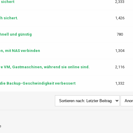
 sichert
2,333
 sichert.
1,426
nell und günstig
780
en, mit NAS verbinden
1,304
e VM, Gastmaschinen, während sie online sind.
2,116
die Backup-Geschwindigkeit verbessert
1,332
e