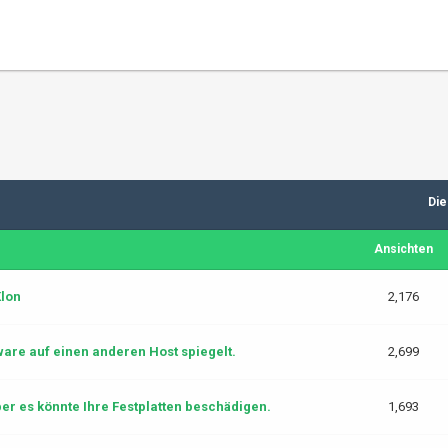
Die
Ansichten
Klon
2,176
are auf einen anderen Host spiegelt.
2,699
ber es könnte Ihre Festplatten beschädigen.
1,693