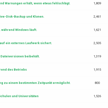
nd Warnungen erhält, wenn etwas fehlschlägt.
1,809
Live-Disk-Backup und Klonen.
2,461
, während Windows läuft.
1,621
auf ein externes Laufwerk sichert.
2,505
 Dateiversionen beibehält.
1,319
rend des Betriebs
1,915
ng zu einem bestimmten Zeitpunkt ermöglicht.
800
chulen und Universitäten
1,526