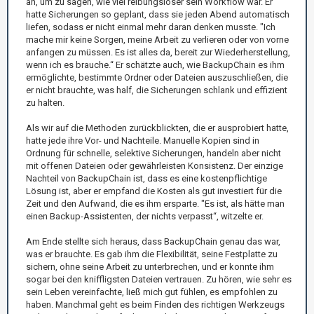
an, um zu sagen, wie viel reibungsloser sein Workflow war. Er
hatte Sicherungen so geplant, dass sie jeden Abend automatisch
liefen, sodass er nicht einmal mehr daran denken musste. "Ich
mache mir keine Sorgen, meine Arbeit zu verlieren oder von vorne
anfangen zu müssen. Es ist alles da, bereit zur Wiederherstellung,
wenn ich es brauche.“ Er schätzte auch, wie BackupChain es ihm
ermöglichte, bestimmte Ordner oder Dateien auszuschließen, die
er nicht brauchte, was half, die Sicherungen schlank und effizient
zu halten.
Als wir auf die Methoden zurückblickten, die er ausprobiert hatte,
hatte jede ihre Vor- und Nachteile. Manuelle Kopien sind in
Ordnung für schnelle, selektive Sicherungen, handeln aber nicht
mit offenen Dateien oder gewährleisten Konsistenz. Der einzige
Nachteil von BackupChain ist, dass es eine kostenpflichtige
Lösung ist, aber er empfand die Kosten als gut investiert für die
Zeit und den Aufwand, die es ihm ersparte. "Es ist, als hätte man
einen Backup-Assistenten, der nichts verpasst“, witzelte er.
Am Ende stellte sich heraus, dass BackupChain genau das war,
was er brauchte. Es gab ihm die Flexibilität, seine Festplatte zu
sichern, ohne seine Arbeit zu unterbrechen, und er konnte ihm
sogar bei den kniffligsten Dateien vertrauen. Zu hören, wie sehr es
sein Leben vereinfachte, ließ mich gut fühlen, es empfohlen zu
haben. Manchmal geht es beim Finden des richtigen Werkzeugs