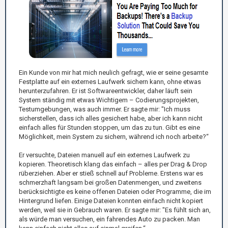
Ein Kunde von mir hat mich neulich gefragt, wie er seine gesamte
Festplatte auf ein externes Laufwerk sichern kann, ohne etwas
herunterzufahren. Er ist Softwareentwickler, daher läuft sein
System ständig mit etwas Wichtigem – Codierungsprojekten,
Testumgebungen, was auch immer. Er sagte mir: "Ich muss
sicherstellen, dass ich alles gesichert habe, aber ich kann nicht
einfach alles für Stunden stoppen, um das zu tun. Gibt es eine
Möglichkeit, mein System zu sichern, während ich noch arbeite?“
Er versuchte, Dateien manuell auf ein externes Laufwerk zu
kopieren. Theoretisch klang das einfach – alles per Drag & Drop
rüberziehen. Aber er stieß schnell auf Probleme. Erstens war es
schmerzhaft langsam bei großen Datenmengen, und zweitens
berücksichtigte es keine offenen Dateien oder Programme, die im
Hintergrund liefen. Einige Dateien konnten einfach nicht kopiert
werden, weil sie in Gebrauch waren. Er sagte mir: "Es fühlt sich an,
als würde man versuchen, ein fahrendes Auto zu packen. Man