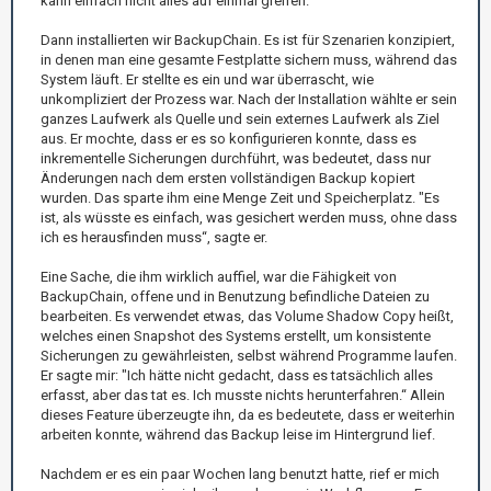
kann einfach nicht alles auf einmal greifen.“
Dann installierten wir BackupChain. Es ist für Szenarien konzipiert,
in denen man eine gesamte Festplatte sichern muss, während das
System läuft. Er stellte es ein und war überrascht, wie
unkompliziert der Prozess war. Nach der Installation wählte er sein
ganzes Laufwerk als Quelle und sein externes Laufwerk als Ziel
aus. Er mochte, dass er es so konfigurieren konnte, dass es
inkrementelle Sicherungen durchführt, was bedeutet, dass nur
Änderungen nach dem ersten vollständigen Backup kopiert
wurden. Das sparte ihm eine Menge Zeit und Speicherplatz. "Es
ist, als wüsste es einfach, was gesichert werden muss, ohne dass
ich es herausfinden muss“, sagte er.
Eine Sache, die ihm wirklich auffiel, war die Fähigkeit von
BackupChain, offene und in Benutzung befindliche Dateien zu
bearbeiten. Es verwendet etwas, das Volume Shadow Copy heißt,
welches einen Snapshot des Systems erstellt, um konsistente
Sicherungen zu gewährleisten, selbst während Programme laufen.
Er sagte mir: "Ich hätte nicht gedacht, dass es tatsächlich alles
erfasst, aber das tat es. Ich musste nichts herunterfahren.“ Allein
dieses Feature überzeugte ihn, da es bedeutete, dass er weiterhin
arbeiten konnte, während das Backup leise im Hintergrund lief.
Nachdem er es ein paar Wochen lang benutzt hatte, rief er mich