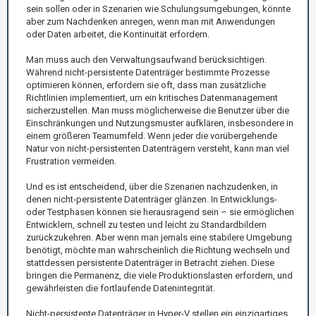
sein sollen oder in Szenarien wie Schulungsumgebungen, könnte
aber zum Nachdenken anregen, wenn man mit Anwendungen
oder Daten arbeitet, die Kontinuität erfordern.
Man muss auch den Verwaltungsaufwand berücksichtigen.
Während nicht-persistente Datenträger bestimmte Prozesse
optimieren können, erfordern sie oft, dass man zusätzliche
Richtlinien implementiert, um ein kritisches Datenmanagement
sicherzustellen. Man muss möglicherweise die Benutzer über die
Einschränkungen und Nutzungsmuster aufklären, insbesondere in
einem größeren Teamumfeld. Wenn jeder die vorübergehende
Natur von nicht-persistenten Datenträgern versteht, kann man viel
Frustration vermeiden.
Und es ist entscheidend, über die Szenarien nachzudenken, in
denen nicht-persistente Datenträger glänzen. In Entwicklungs-
oder Testphasen können sie herausragend sein – sie ermöglichen
Entwicklern, schnell zu testen und leicht zu Standardbildern
zurückzukehren. Aber wenn man jemals eine stabilere Umgebung
benötigt, möchte man wahrscheinlich die Richtung wechseln und
stattdessen persistente Datenträger in Betracht ziehen. Diese
bringen die Permanenz, die viele Produktionslasten erfordern, und
gewährleisten die fortlaufende Datenintegrität.
Nicht-persistente Datenträger in Hyper-V stellen ein einzigartiges