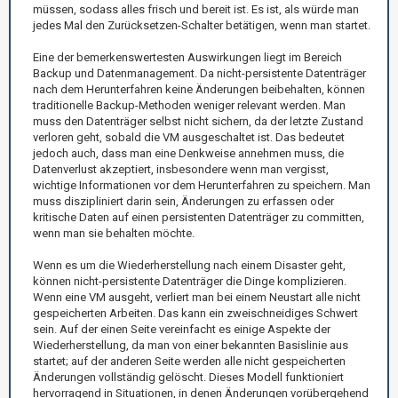
müssen, sodass alles frisch und bereit ist. Es ist, als würde man
jedes Mal den Zurücksetzen-Schalter betätigen, wenn man startet.
Eine der bemerkenswertesten Auswirkungen liegt im Bereich
Backup und Datenmanagement. Da nicht-persistente Datenträger
nach dem Herunterfahren keine Änderungen beibehalten, können
traditionelle Backup-Methoden weniger relevant werden. Man
muss den Datenträger selbst nicht sichern, da der letzte Zustand
verloren geht, sobald die VM ausgeschaltet ist. Das bedeutet
jedoch auch, dass man eine Denkweise annehmen muss, die
Datenverlust akzeptiert, insbesondere wenn man vergisst,
wichtige Informationen vor dem Herunterfahren zu speichern. Man
muss diszipliniert darin sein, Änderungen zu erfassen oder
kritische Daten auf einen persistenten Datenträger zu committen,
wenn man sie behalten möchte.
Wenn es um die Wiederherstellung nach einem Disaster geht,
können nicht-persistente Datenträger die Dinge komplizieren.
Wenn eine VM ausgeht, verliert man bei einem Neustart alle nicht
gespeicherten Arbeiten. Das kann ein zweischneidiges Schwert
sein. Auf der einen Seite vereinfacht es einige Aspekte der
Wiederherstellung, da man von einer bekannten Basislinie aus
startet; auf der anderen Seite werden alle nicht gespeicherten
Änderungen vollständig gelöscht. Dieses Modell funktioniert
hervorragend in Situationen, in denen Änderungen vorübergehend