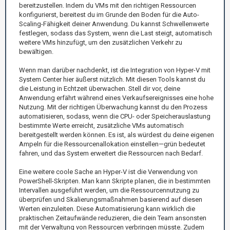
bereitzustellen. Indem du VMs mit den richtigen Ressourcen
konfigurierst, bereitest du im Grunde den Boden für die Auto-
Scaling-Fähigkeit deiner Anwendung. Du kannst Schwellenwerte
festlegen, sodass das System, wenn die Last steigt, automatisch
weitere VMs hinzufügt, um den zusätzlichen Verkehr zu
bewältigen.
Wenn man darüber nachdenkt, ist die Integration von Hyper-V mit
System Center hier äußerst nützlich. Mit diesen Tools kannst du
die Leistung in Echtzeit überwachen. Stell dir vor, deine
Anwendung erfährt während eines Verkaufsereignisses eine hohe
Nutzung. Mit der richtigen Überwachung kannst du den Prozess
automatisieren, sodass, wenn die CPU- oder Speicherauslastung
bestimmte Werte erreicht, zusätzliche VMs automatisch
bereitgestellt werden können. Es ist, als würdest du deine eigenen
Ampeln für die Ressourcenallokation einstellen—grün bedeutet
fahren, und das System erweitert die Ressourcen nach Bedarf.
Eine weitere coole Sache an Hyper-V ist die Verwendung von
PowerShell-Skripten. Man kann Skripte planen, die in bestimmten
Intervallen ausgeführt werden, um die Ressourcennutzung zu
überprüfen und Skalierungsmaßnahmen basierend auf diesen
Werten einzuleiten. Diese Automatisierung kann wirklich die
praktischen Zeitaufwände reduzieren, die dein Team ansonsten
mit der Verwaltung von Ressourcen verbringen müsste. Zudem