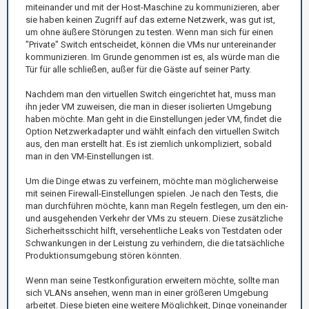
miteinander und mit der Host-Maschine zu kommunizieren, aber
sie haben keinen Zugriff auf das externe Netzwerk, was gut ist,
um ohne äußere Störungen zu testen. Wenn man sich für einen
"Private" Switch entscheidet, können die VMs nur untereinander
kommunizieren. Im Grunde genommen ist es, als würde man die
Tür für alle schließen, außer für die Gäste auf seiner Party.
Nachdem man den virtuellen Switch eingerichtet hat, muss man
ihn jeder VM zuweisen, die man in dieser isolierten Umgebung
haben möchte. Man geht in die Einstellungen jeder VM, findet die
Option Netzwerkadapter und wählt einfach den virtuellen Switch
aus, den man erstellt hat. Es ist ziemlich unkompliziert, sobald
man in den VM-Einstellungen ist.
Um die Dinge etwas zu verfeinern, möchte man möglicherweise
mit seinen Firewall-Einstellungen spielen. Je nach den Tests, die
man durchführen möchte, kann man Regeln festlegen, um den ein-
und ausgehenden Verkehr der VMs zu steuern. Diese zusätzliche
Sicherheitsschicht hilft, versehentliche Leaks von Testdaten oder
Schwankungen in der Leistung zu verhindern, die die tatsächliche
Produktionsumgebung stören könnten.
Wenn man seine Testkonfiguration erweitern möchte, sollte man
sich VLANs ansehen, wenn man in einer größeren Umgebung
arbeitet. Diese bieten eine weitere Möglichkeit, Dinge voneinander