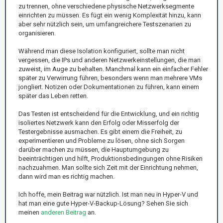
zu trennen, ohne verschiedene physische Netzwerksegmente
einrichten zu müssen. Es fügt ein wenig Komplexität hinzu, kann
aber sehr nützlich sein, um umfangreichere Testszenarien zu
organisieren.
Während man diese Isolation konfiguriert, sollte man nicht
vergessen, die IPs und anderen Netzwerkeinstellungen, die man
zuweist, im Auge zu behalten. Manchmal kann ein einfacher Fehler
später zu Verwirrung führen, besonders wenn man mehrere VMs
jongliert. Notizen oder Dokumentationen zu führen, kann einem
später das Leben retten.
Das Testen ist entscheidend für die Entwicklung, und ein richtig
isoliertes Netzwerk kann den Erfolg oder Misserfolg der
Testergebnisse ausmachen. Es gibt einem die Freiheit, zu
experimentieren und Probleme zu lösen, ohne sich Sorgen
darüber machen zu müssen, die Hauptumgebung zu
beeinträchtigen und hilft, Produktionsbedingungen ohne Risiken
nachzuahmen. Man sollte sich Zeit mit der Einrichtung nehmen,
dann wird man es richtig machen.
Ich hoffe, mein Beitrag war nützlich. Ist man neu in Hyper-V und
hat man eine gute Hyper-V-Backup-Lösung? Sehen Sie sich
meinen
anderen Beitrag
an.