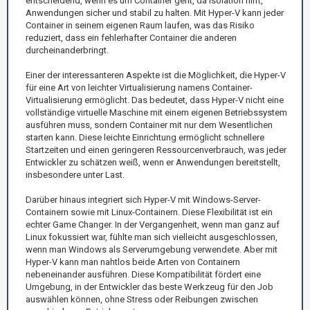
entscheidend, wenn es um Container geht, da Isolation hilft,
Anwendungen sicher und stabil zu halten. Mit Hyper-V kann jeder
Container in seinem eigenen Raum laufen, was das Risiko
reduziert, dass ein fehlerhafter Container die anderen
durcheinanderbringt.
Einer der interessanteren Aspekte ist die Möglichkeit, die Hyper-V
für eine Art von leichter Virtualisierung namens Container-
Virtualisierung ermöglicht. Das bedeutet, dass Hyper-V nicht eine
vollständige virtuelle Maschine mit einem eigenen Betriebssystem
ausführen muss, sondern Container mit nur dem Wesentlichen
starten kann. Diese leichte Einrichtung ermöglicht schnellere
Startzeiten und einen geringeren Ressourcenverbrauch, was jeder
Entwickler zu schätzen weiß, wenn er Anwendungen bereitstellt,
insbesondere unter Last.
Darüber hinaus integriert sich Hyper-V mit Windows-Server-
Containern sowie mit Linux-Containern. Diese Flexibilität ist ein
echter Game Changer. In der Vergangenheit, wenn man ganz auf
Linux fokussiert war, fühlte man sich vielleicht ausgeschlossen,
wenn man Windows als Serverumgebung verwendete. Aber mit
Hyper-V kann man nahtlos beide Arten von Containern
nebeneinander ausführen. Diese Kompatibilität fördert eine
Umgebung, in der Entwickler das beste Werkzeug für den Job
auswählen können, ohne Stress oder Reibungen zwischen