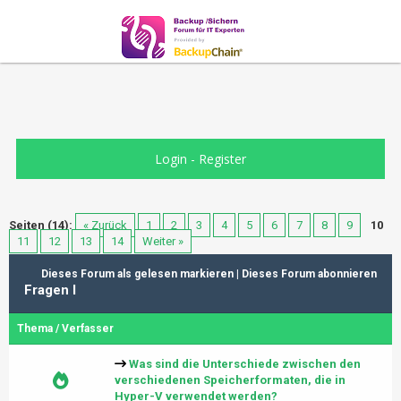
Login
-
Register
Seiten (14):
« Zurück
1
2
3
4
5
6
7
8
9
10
11
12
13
14
Weiter »
Dieses Forum als gelesen markieren
|
Dieses Forum abonnieren
Fragen I
Thema
/
Verfasser
Was sind die Unterschiede zwischen den
verschiedenen Speicherformaten, die in
Hyper-V verwendet werden?