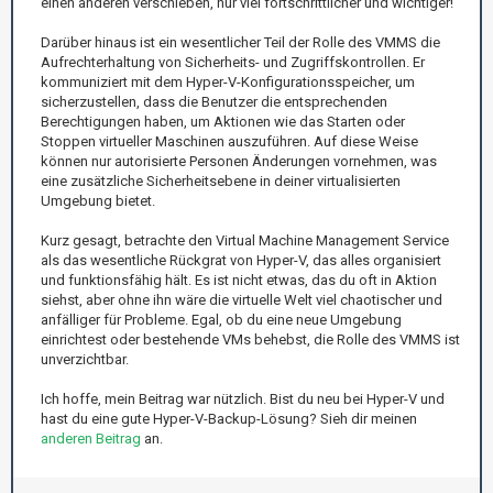
einen anderen verschieben, nur viel fortschrittlicher und wichtiger!
Darüber hinaus ist ein wesentlicher Teil der Rolle des VMMS die
Aufrechterhaltung von Sicherheits- und Zugriffskontrollen. Er
kommuniziert mit dem Hyper-V-Konfigurationsspeicher, um
sicherzustellen, dass die Benutzer die entsprechenden
Berechtigungen haben, um Aktionen wie das Starten oder
Stoppen virtueller Maschinen auszuführen. Auf diese Weise
können nur autorisierte Personen Änderungen vornehmen, was
eine zusätzliche Sicherheitsebene in deiner virtualisierten
Umgebung bietet.
Kurz gesagt, betrachte den Virtual Machine Management Service
als das wesentliche Rückgrat von Hyper-V, das alles organisiert
und funktionsfähig hält. Es ist nicht etwas, das du oft in Aktion
siehst, aber ohne ihn wäre die virtuelle Welt viel chaotischer und
anfälliger für Probleme. Egal, ob du eine neue Umgebung
einrichtest oder bestehende VMs behebst, die Rolle des VMMS ist
unverzichtbar.
Ich hoffe, mein Beitrag war nützlich. Bist du neu bei Hyper-V und
hast du eine gute Hyper-V-Backup-Lösung? Sieh dir meinen
anderen Beitrag
an.