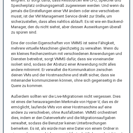
eingreift. Er sorgt dafür, dass Ressourcen wie CPU, Speicher und
Speicherplatz ordnungsgemäß zugewiesen werden. Und wenn du
jemals die Einstellungen einer VM ändern oder eine verschieben
musst, ist der VM Management Service direkt zur Stelle, um
sicherzustellen, dass alles nahtlos abläuft. Es ist wie ein Backend-
Manager, den du nicht siehst, aber dessen Auswirkungen überall
zu spüren sind.
Eine der coolen Eigenschaften von VMMS ist seine Fähigkeit,
mehrere virtuelle Maschinen gleichzeitig zu verwalten. Wenn du
ein kleines Rechenzentrum mit verschiedenen Anwendungen und
Diensten betreibst, sorgt VMMS dafür, dass sie voneinander
isoliert sind, sodass der Absturz einer Anwendung nicht alles
andere mitnimmt. Er verwaltet die Kommunikation zwischen
deinen VMs und der Hostmaschine und stellt sicher, dass sie
miteinander kommunizieren können, ohne sich gegenseitig in die
Quere zu kommen.
Außerdem sollten wir die Live-Migrationen nicht vergessen. Dies
ist eines der herausragenden Merkmale von Hyper-V, das es dir
ermöglicht, laufende VMs von einer Hostmaschine auf eine
andere zu verschieben, ohne Ausfallzeiten. VMMS orchestriert
dies, indem er den Datenverkehr und die Migrationsaufgaben
verwaltet, sodass die Benutzer keinen Unterbrechungen
bemerken. Es ist, als würde man eine Datei von einem Ordner in