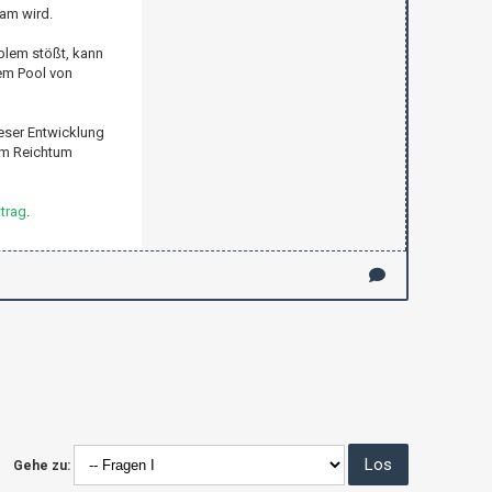
sam wird.
blem stößt, kann
nem Pool von
ieser Entwicklung
nem Reichtum
trag
.
Gehe zu: