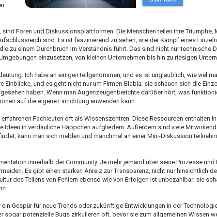
en
, sind Foren und Diskussionsplattformen. Die Menschen teilen ihre Triumphe,
chlussreich sind. Es ist faszinierend zu sehen, wie der Kampf eines Einzeln
die zu einem Durchbruch im Verständnis führt. Das sind nicht nur technische 
en Umgebungen einzusetzen, von kleinen Unternehmen bis hin zu riesigen Unter
utung. Ich habe an einigen teilgenommen, und es ist unglaublich, wie viel man
e Einblicke, und es geht nicht nur um Firmen-Blabla; sie schauen sich die Einz
e gesehen haben. Wenn man Augenzeugenberichte darüber hört, was funktioni
ktionen auf die eigene Einrichtung anwenden kann.
erfahrenen Fachleuten oft als Wissenszentren. Diese Ressourcen enthalten in
exe Ideen in verdauliche Häppchen aufgliedern. Außerdem sind viele Mitwirkend
indet, kann man sich melden und manchmal an einer Mini-Diskussion teilnehm
mentation innerhalb der Community. Je mehr jemand über seine Prozesse un
ermeiden. Es gibt einen starken Anreiz zur Transparenz, nicht nur hinsichtlich d
tur des Teilens von Fehlern ebenso wie von Erfolgen ist unbezahlbar; sie scha
nn.
ein Gespür für neue Trends oder zukünftige Entwicklungen in der Technolog
sogar potenzielle Bugs zirkulieren oft, bevor sie zum allgemeinen Wissen w