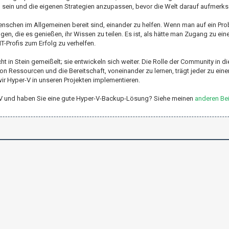
zu sein und die eigenen Strategien anzupassen, bevor die Welt darauf aufmerk
nschen im Allgemeinen bereit sind, einander zu helfen. Wenn man auf ein Pro
gen, die es genießen, ihr Wissen zu teilen. Es ist, als hätte man Zugang zu ei
T-Profis zum Erfolg zu verhelfen.
in Stein gemeißelt; sie entwickeln sich weiter. Die Rolle der Community in d
 von Ressourcen und die Bereitschaft, voneinander zu lernen, trägt jeder zu ei
ir Hyper-V in unseren Projekten implementieren.
per-V und haben Sie eine gute Hyper-V-Backup-Lösung? Siehe meinen
anderen Bei