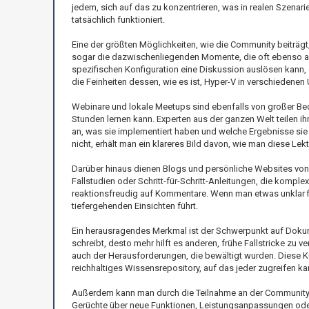
jedem, sich auf das zu konzentrieren, was in realen Szenari
tatsächlich funktioniert.
Eine der größten Möglichkeiten, wie die Community beiträgt
sogar die dazwischenliegenden Momente, die oft ebenso aufs
spezifischen Konfiguration eine Diskussion auslösen kann, 
die Feinheiten dessen, wie es ist, Hyper-V in verschieden
Webinare und lokale Meetups sind ebenfalls von großer Bede
Stunden lernen kann. Experten aus der ganzen Welt teilen ihr
an, was sie implementiert haben und welche Ergebnisse si
nicht, erhält man ein klareres Bild davon, wie man diese Le
Darüber hinaus dienen Blogs und persönliche Websites von 
Fallstudien oder Schritt-für-Schritt-Anleitungen, die kompl
reaktionsfreudig auf Kommentare. Wenn man etwas unklar f
tiefergehenden Einsichten führt.
Ein herausragendes Merkmal ist der Schwerpunkt auf Doku
schreibt, desto mehr hilft es anderen, frühe Fallstricke zu v
auch der Herausforderungen, die bewältigt wurden. Diese Kul
reichhaltiges Wissensrepository, auf das jeder zugreifen ka
Außerdem kann man durch die Teilnahme an der Community 
Gerüchte über neue Funktionen, Leistungsanpassungen oder 