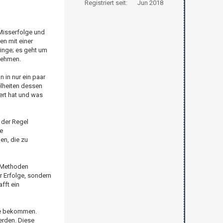
Registriert seit:
Jun 2018
 Misserfolge und
en mit einer
Dinge; es geht um
nehmen.
 in nur ein paar
elheiten dessen
ert hat und was
 der Regel
e
en, die zu
d Methoden
er Erfolge, sondern
fft ein
ie bekommen.
erden. Diese