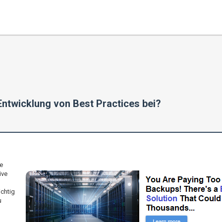
ntwicklung von Best Practices bei?
e
ive
ichtig
u