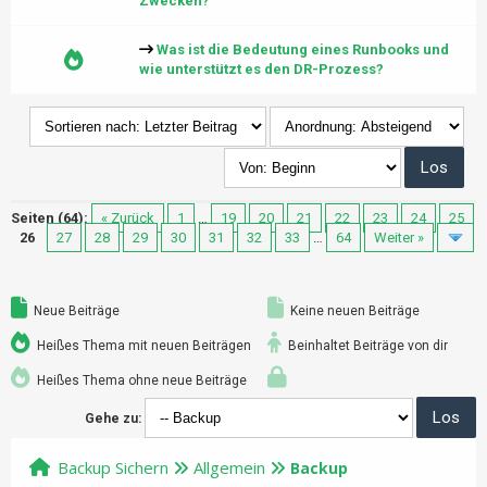
Zwecken?
Was ist die Bedeutung eines Runbooks und
wie unterstützt es den DR-Prozess?
Seiten (64):
« Zurück
1
…
19
20
21
22
23
24
25
26
27
28
29
30
31
32
33
…
64
Weiter »
Neue Beiträge
Keine neuen Beiträge
Heißes Thema mit neuen Beiträgen
Beinhaltet Beiträge von dir
Heißes Thema ohne neue Beiträge
Gehe zu:
Backup Sichern
Allgemein
Backup