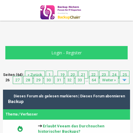
Login
-
Register
Seiten (64):
« Zurück
1
…
19
20
21
22
23
24
25
26
27
28
29
30
31
32
33
…
64
Weiter »
Dieses Forum als gelesen markieren
|
Dieses Forum abonnieren
Backup
Thema
/
Verfasser
Erlaubt Veeam das Durchsuchen
historischer Backups?