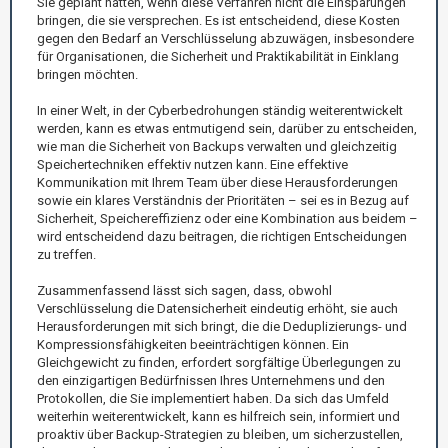
Sie geplant hatten, wenn diese Verfahren nicht die Einsparungen
bringen, die sie versprechen. Es ist entscheidend, diese Kosten
gegen den Bedarf an Verschlüsselung abzuwägen, insbesondere
für Organisationen, die Sicherheit und Praktikabilität in Einklang
bringen möchten.
In einer Welt, in der Cyberbedrohungen ständig weiterentwickelt
werden, kann es etwas entmutigend sein, darüber zu entscheiden,
wie man die Sicherheit von Backups verwalten und gleichzeitig
Speichertechniken effektiv nutzen kann. Eine effektive
Kommunikation mit Ihrem Team über diese Herausforderungen
sowie ein klares Verständnis der Prioritäten – sei es in Bezug auf
Sicherheit, Speichereffizienz oder eine Kombination aus beidem –
wird entscheidend dazu beitragen, die richtigen Entscheidungen
zu treffen.
Zusammenfassend lässt sich sagen, dass, obwohl
Verschlüsselung die Datensicherheit eindeutig erhöht, sie auch
Herausforderungen mit sich bringt, die die Deduplizierungs- und
Kompressionsfähigkeiten beeinträchtigen können. Ein
Gleichgewicht zu finden, erfordert sorgfältige Überlegungen zu
den einzigartigen Bedürfnissen Ihres Unternehmens und den
Protokollen, die Sie implementiert haben. Da sich das Umfeld
weiterhin weiterentwickelt, kann es hilfreich sein, informiert und
proaktiv über Backup-Strategien zu bleiben, um sicherzustellen,