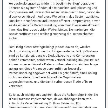
Herausforderungen zu mildern. In bestimmten Konfigurationen
könnten Sie Systeme finden, die tatsächlich Deduplizierung und
Kompression auf unverschlüsselten Daten durchführen, bevor sie
diese verschlüsseln. Auf diese Weise kann das System zunächst
Duplikate identifizieren und Dateien effizient komprimieren, bevor
es die eigentliche Verschlüsselung vornimmt. Dieser Ansatz kann
Ihnen das Beste aus beiden Welten bieten: Sie maximieren die
Speichereffizienz und stellen gleichzeitig die Datensicherheit
sicher.
Der Erfolg dieser Strategie hängt jedoch davon ab, wie Ihre
Backup-Lösung strukturiert ist. Einige moderne Backup-Systeme
sind so konzipiert, dass sie Deduplizierung und Kompression
nahtlos verarbeiten, selbst wenn Verschlüsselung im Spiel ist. Sie
können unverschlüsselte Daten vorübergehend speichern, lange
genug, um diese Prozesse durchzuführen, bevor die
Verschlüsselung angewendet wird. Es geht darum, eine Lösung
zu finden, die auf die Bedürfnisse Ihrer Organisation
zugeschnitten ist, und die damit verbundenen Trade-offs zu
verstehen.
Es ist auch wichtig zu beachten, dass die Reihenfolge, in der Sie
diese Prozesse implementieren, davon abhängen kann, wie
kritisch die Verschlüsselung für Ihren Betrieb ist. Für
Organisationen, bei denen Compliance und Datensicherheit von