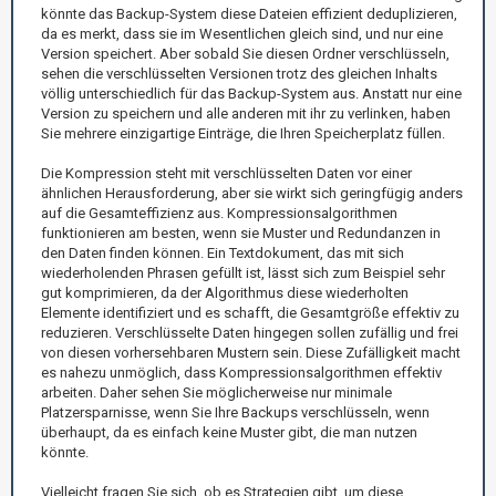
könnte das Backup-System diese Dateien effizient deduplizieren,
da es merkt, dass sie im Wesentlichen gleich sind, und nur eine
Version speichert. Aber sobald Sie diesen Ordner verschlüsseln,
sehen die verschlüsselten Versionen trotz des gleichen Inhalts
völlig unterschiedlich für das Backup-System aus. Anstatt nur eine
Version zu speichern und alle anderen mit ihr zu verlinken, haben
Sie mehrere einzigartige Einträge, die Ihren Speicherplatz füllen.
Die Kompression steht mit verschlüsselten Daten vor einer
ähnlichen Herausforderung, aber sie wirkt sich geringfügig anders
auf die Gesamteffizienz aus. Kompressionsalgorithmen
funktionieren am besten, wenn sie Muster und Redundanzen in
den Daten finden können. Ein Textdokument, das mit sich
wiederholenden Phrasen gefüllt ist, lässt sich zum Beispiel sehr
gut komprimieren, da der Algorithmus diese wiederholten
Elemente identifiziert und es schafft, die Gesamtgröße effektiv zu
reduzieren. Verschlüsselte Daten hingegen sollen zufällig und frei
von diesen vorhersehbaren Mustern sein. Diese Zufälligkeit macht
es nahezu unmöglich, dass Kompressionsalgorithmen effektiv
arbeiten. Daher sehen Sie möglicherweise nur minimale
Platzersparnisse, wenn Sie Ihre Backups verschlüsseln, wenn
überhaupt, da es einfach keine Muster gibt, die man nutzen
könnte.
Vielleicht fragen Sie sich, ob es Strategien gibt, um diese