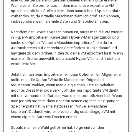
eine Kopie der Einstellungen und Dateien deiner VM zu erstellen.
Wähle einen Zielordner aus, in dem man diese exportierte VM
speichern möchte. Stelle sicher, dass ausreichend Speicherplatz
vorhanden ist, da virtuelle Maschinen ziemlich groß sein können,
insbesondere wenn sie viele Daten und Snapshots haben.
Nachdem der Export abgeschlossen ist, muss man die VM wieder
in Hyper-V importieren. Kehre zum Hyper-V-Manager zurück und
suche die Option "Virtuelle Maschine importieren“, die du im
Aktionsbereich auf der rechten Seite findest. Klicke darauf und
navigiere zu dem Ordner, in den du deine VM exportiert hast. Wenn
man den Ordner auswählt, durchsucht Hyper-V ihn und findet die
exportierte VM.
Jetzt hat man beim Importieren ein paar Optionen. Im Allgemeinen
sollte man die Option "Virtuelle Maschine im Originalort
registrieren“ wählen, wenn man die gleichen Dateien behalten
möchte. Diese Methode verknüpft die neu importierte VM direkt
mit den vorhandenen Dateien, was den Import effizient hält. Wenn
man jedoch möchte, dass der Klon seinen eigenen einzigartigen
Speicherplatz hat, wähle stattdessen "Virtuelle Maschine
kopieren“. Dadurch wird eine vollständig unabhängige VM mit
einem eigenen Satz von Dateien erstellt.
Sobald man eine Wahl getroffen hat, folge einfach den