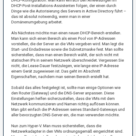
DHCP-Konfiguration. Man kann einfach den Anweisungen im
DHCP-Post-Installations-Assistenten folgen, der einen durch
Dinge wie die Autorisierung des Servers in Active Directory führt –
das ist absolut notwendig, wenn man in einer
Domänenumgebung arbeitet.
Als Nächstes möchte man einen neuen DHCP-Bereich erstellen.
Man kann sich einen Bereich als einen Pool von IP-Adressen
vorstellen, die der Server an die VMs vergeben wird. Man legt die
Start- und Endadresse sowie die Subnetzmaske fest. Man sollte
sicherstellen, dass man einen Bereich wählt, der sich nicht mit
statischen IPs in seinem Netzwerk überschneidet. Vergessen Sie
nicht, die Lease-Dauer festzulegen, wie lange eine IP-Adresse
einem Gerät zugewiesen ist. Das geht im Abschnitt
Eigenschaften, nachdem man seinen Bereich erstellt hat.
Sobald das alles festgelegt ist, sollte man einige Optionen wie
den Router (Gateway) und die DNS-Server anpassen. Diese
Einstellungen helfen sicherzustellen, dass die VMs mit dem
Netzwerk kommunizieren und Namen richtig auflösen können.
Man gibt einfach die IP-Adressen seines Standard-Gateways und
aller bevorzugten DNS-Server ein, die man verwenden möchte.
Nun zum Hyper-V. Man muss sicherstellen, dass die
Netzwerkadapter in den VMs ordnungsgemäß eingerichtet sind.