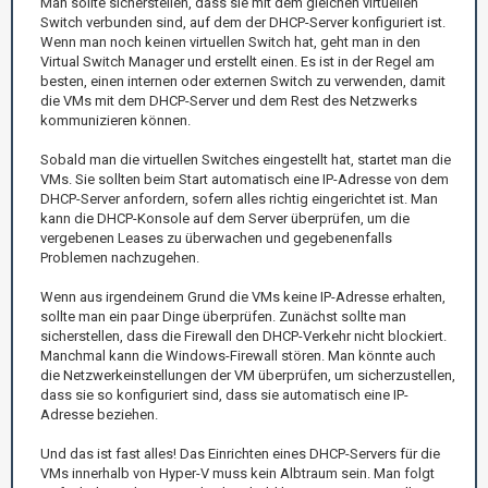
Man sollte sicherstellen, dass sie mit dem gleichen virtuellen
Switch verbunden sind, auf dem der DHCP-Server konfiguriert ist.
Wenn man noch keinen virtuellen Switch hat, geht man in den
Virtual Switch Manager und erstellt einen. Es ist in der Regel am
besten, einen internen oder externen Switch zu verwenden, damit
die VMs mit dem DHCP-Server und dem Rest des Netzwerks
kommunizieren können.
Sobald man die virtuellen Switches eingestellt hat, startet man die
VMs. Sie sollten beim Start automatisch eine IP-Adresse von dem
DHCP-Server anfordern, sofern alles richtig eingerichtet ist. Man
kann die DHCP-Konsole auf dem Server überprüfen, um die
vergebenen Leases zu überwachen und gegebenenfalls
Problemen nachzugehen.
Wenn aus irgendeinem Grund die VMs keine IP-Adresse erhalten,
sollte man ein paar Dinge überprüfen. Zunächst sollte man
sicherstellen, dass die Firewall den DHCP-Verkehr nicht blockiert.
Manchmal kann die Windows-Firewall stören. Man könnte auch
die Netzwerkeinstellungen der VM überprüfen, um sicherzustellen,
dass sie so konfiguriert sind, dass sie automatisch eine IP-
Adresse beziehen.
Und das ist fast alles! Das Einrichten eines DHCP-Servers für die
VMs innerhalb von Hyper-V muss kein Albtraum sein. Man folgt