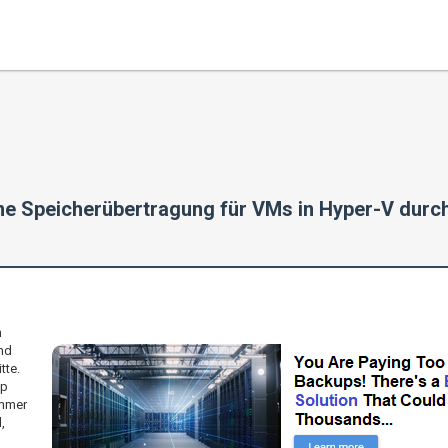
ine Speicherübertragung für VMs in Hyper-V dur
n
nd
tte.
up
ummer
,