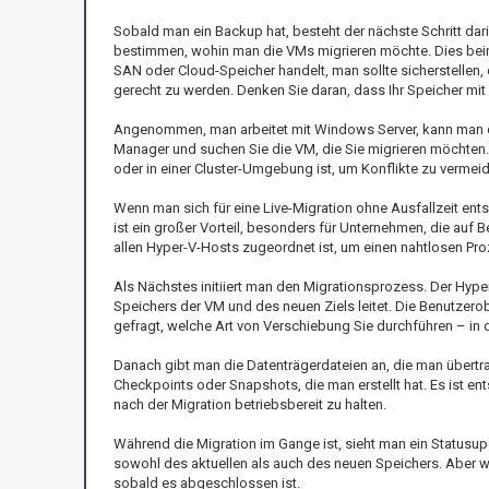
Sobald man ein Backup hat, besteht der nächste Schritt dari
bestimmen, wohin man die VMs migrieren möchte. Dies beinha
SAN oder Cloud-Speicher handelt, man sollte sicherstellen
gerecht zu werden. Denken Sie daran, dass Ihr Speicher mit
Angenommen, man arbeitet mit Windows Server, kann man d
Manager und suchen Sie die VM, die Sie migrieren möchten.
oder in einer Cluster-Umgebung ist, um Konflikte zu vermeid
Wenn man sich für eine Live-Migration ohne Ausfallzeit ents
ist ein großer Vorteil, besonders für Unternehmen, die auf Be
allen Hyper-V-Hosts zugeordnet ist, um einen nahtlosen Pro
Als Nächstes initiiert man den Migrationsprozess. Der Hype
Speichers der VM und des neuen Ziels leitet. Die Benutzerob
gefragt, welche Art von Verschiebung Sie durchführen – in d
Danach gibt man die Datenträgerdateien an, die man übertra
Checkpoints oder Snapshots, die man erstellt hat. Es ist e
nach der Migration betriebsbereit zu halten.
Während die Migration im Gange ist, sieht man ein Statusu
sowohl des aktuellen als auch des neuen Speichers. Aber wenn
sobald es abgeschlossen ist.