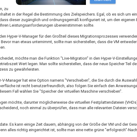
n, zu
ltet in der Regel die Bestimmung des Zielspeichers. Egal, ob es sich um ein
, dass dieser zugänglich und ordnungsgemäß konfiguriert ist, um den eigenen
 Ihren Leistungsanforderungen übereinstimmen sollte.
en Hyper-V-Manager für den Großteil dieses Migrationsprozesses verwenden
 Bevor man etwas unternimmt, sollte man sicherstellen, dass die VM entweder
en.
cheidet, möchte man die Funktion "Live-Migration" in den Hyper-V-Einstellunge
triebszeit Wert legen. Man sollte sicherstellen, dass der neue Speicher Teil de
zess zu gewährleisten.
r-V-Manager hat eine Option namens "Verschieben", die Sie durch die Auswahl
erfläche ist recht benutzerfreundlich, also folgen Sie einfach den Anweisunge
iesem Fall wählen Sie "Speicher der virtuellen Maschine verschieben".
gen möchte, darunter möglicherweise die virtuellen Festplattendateien (VHDs)
ntscheidend, noch einmal zu überprüfen, dass man alle relevanten Dateien vers
pdate. Es kann einige Zeit dauern, abhängig von der Größe der VM und der Ges
 alles richtig eingerichtet ist, sollte man eine nette grüne "erfolgreich“-Nachr