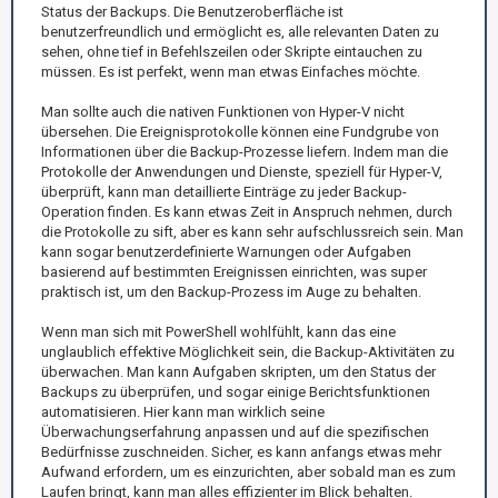
Status der Backups. Die Benutzeroberfläche ist
benutzerfreundlich und ermöglicht es, alle relevanten Daten zu
sehen, ohne tief in Befehlszeilen oder Skripte eintauchen zu
müssen. Es ist perfekt, wenn man etwas Einfaches möchte.
Man sollte auch die nativen Funktionen von Hyper-V nicht
übersehen. Die Ereignisprotokolle können eine Fundgrube von
Informationen über die Backup-Prozesse liefern. Indem man die
Protokolle der Anwendungen und Dienste, speziell für Hyper-V,
überprüft, kann man detaillierte Einträge zu jeder Backup-
Operation finden. Es kann etwas Zeit in Anspruch nehmen, durch
die Protokolle zu sift, aber es kann sehr aufschlussreich sein. Man
kann sogar benutzerdefinierte Warnungen oder Aufgaben
basierend auf bestimmten Ereignissen einrichten, was super
praktisch ist, um den Backup-Prozess im Auge zu behalten.
Wenn man sich mit PowerShell wohlfühlt, kann das eine
unglaublich effektive Möglichkeit sein, die Backup-Aktivitäten zu
überwachen. Man kann Aufgaben skripten, um den Status der
Backups zu überprüfen, und sogar einige Berichtsfunktionen
automatisieren. Hier kann man wirklich seine
Überwachungserfahrung anpassen und auf die spezifischen
Bedürfnisse zuschneiden. Sicher, es kann anfangs etwas mehr
Aufwand erfordern, um es einzurichten, aber sobald man es zum
Laufen bringt, kann man alles effizienter im Blick behalten.