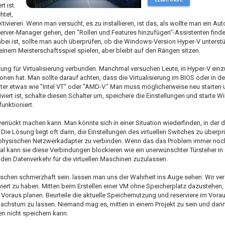
t ist.
htet,
ivieren. Wenn man versucht, es zu installieren, ist das, als wollte man ein Aut
erver-Manager gehen, den "Rollen und Features hinzufügen“-Assistenten find
bei ist, sollte man auch überprüfen, ob die Windows-Version Hyper-V unterstüt
n einem Meisterschaftsspiel spielen, aber bleibt auf den Rängen sitzen.
ützung für Virtualisierung verbunden. Manchmal versuchen Leute, in Hyper-V ein
ionen hat. Man sollte darauf achten, dass die Virtualisierung im BIOS oder in d
 unter etwas wie "Intel VT“ oder "AMD-V.“ Man muss möglicherweise neu starten
iviert ist, schalte diesen Schalter um, speichere die Einstellungen und starte
unktioniert.
rückt machen kann. Man könnte sich in einer Situation wiederfinden, in der die
 Lösung liegt oft darin, die Einstellungen des virtuellen Switches zu überprü
em physischen Netzwerkadapter zu verbinden. Wenn das das Problem immer noch 
al kann sie diese Verbindungen blockieren wie ein unerwünschter Türsteher in
den Datenverkehr für die virtuellen Maschinen zuzulassen.
isschen schmerzhaft sein. lassen man uns der Wahrheit ins Auge sehen: Wir ver
viert zu haben. Mitten beim Erstellen einer VM ohne Speicherplatz dazustehen, 
Voraus planen. Beurteile die aktuelle Speichernutzung und reserviere im Vora
 Wachstum zu lassen. Niemand mag es, mitten in einem Projekt zu sein und dann
n nicht speichern kann.