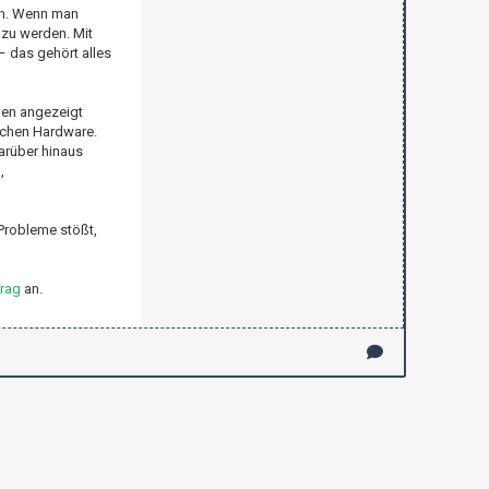
en. Wenn man
 zu werden. Mit
– das gehört alles
gen angezeigt
ischen Hardware.
arüber hinaus
,
 Probleme stößt,
trag
an.