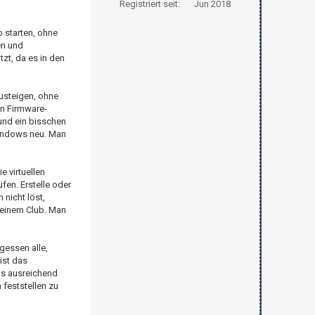
Registriert seit:
Jun 2018
o starten, ohne
en und
zt, da es in den
zusteigen, ohne
en Firmware-
 und ein bisschen
 Windows neu. Man
 virtuellen
fen. Erstelle oder
nicht löst,
 einem Club. Man
gessen alle,
ist das
us ausreichend
 feststellen zu