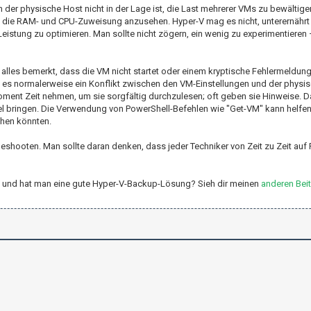
 der physische Host nicht in der Lage ist, die Last mehrerer VMs zu bewältig
ch die RAM- und CPU-Zuweisung anzusehen. Hyper-V mag es nicht, unterernährt
eistung zu optimieren. Man sollte nicht zögern, ein wenig zu experimentieren 
alles bemerkt, dass die VM nicht startet oder einem kryptische Fehlermeldun
ist es normalerweise ein Konflikt zwischen den VM-Einstellungen und der phys
ment Zeit nehmen, um sie sorgfältig durchzulesen; oft geben sie Hinweise. D
el bringen. Die Verwendung von PowerShell-Befehlen wie "Get-VM" kann helfen
chen könnten.
leshooten. Man sollte daran denken, dass jeder Techniker von Zeit zu Zeit auf
r-V und hat man eine gute Hyper-V-Backup-Lösung? Sieh dir meinen
anderen Bei