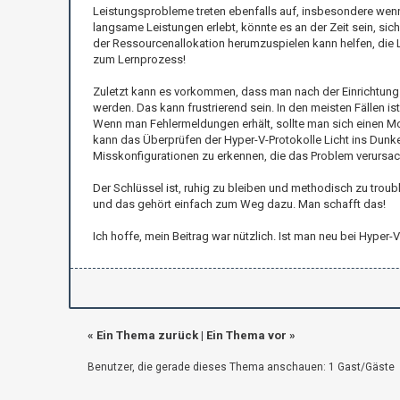
Leistungsprobleme treten ebenfalls auf, insbesondere wenn
langsame Leistungen erlebt, könnte es an der Zeit sein, si
der Ressourcenallokation herumzuspielen kann helfen, die L
zum Lernprozess!
Zuletzt kann es vorkommen, dass man nach der Einrichtung 
werden. Das kann frustrierend sein. In den meisten Fällen 
Wenn man Fehlermeldungen erhält, sollte man sich einen Mo
kann das Überprüfen der Hyper-V-Protokolle Licht ins Dunk
Misskonfigurationen zu erkennen, die das Problem verursa
Der Schlüssel ist, ruhig zu bleiben und methodisch zu troub
und das gehört einfach zum Weg dazu. Man schafft das!
Ich hoffe, mein Beitrag war nützlich. Ist man neu bei Hype
«
Ein Thema zurück
|
Ein Thema vor
»
Benutzer, die gerade dieses Thema anschauen: 1 Gast/Gäste