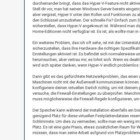
durcheinander bringt, dass das Hyper-V-Feature nicht aktivier
Stell dir vor, man hat seinen Windows Server bereits eingeric
aber vergisst, Hyper-V unter den Rollen und Funktionen zu akt
den Schlüssel umzudrehen. Der schnelle Fix? Einfach zum S
sicherstellen, dass Hyper-V angekreuzt ist. Während man da
Home-Editionen nicht verfügbar ist. Es ist, als wollte man i
Ein weiteres Problem, das ich oft sehe, ist mit der Unterst
sicherzustellen, dass ihre Hardware die richtigen Spezifikat
Einstellungen aktiviert ist. Es befindet sich normalerweise
herumsuchen, aber vertrau mir, es lohnt sich. Wenn es deakt
wird sich später danken, wenn Hyper-V endlich problemlos f
Dann gibt es das gefürchtete Netzwerkproblem, das einen ver
Maschinen nicht mit der Außenwelt kommunizieren können. Die
konfiguriere deinen virtuellen Switch richtig, um mit dein
versuche, die Firewall-Einstellungen zu überprüfen. Manchm
muss möglicherweise die Firewall-Regeln konfigurieren, um 
Der Speicher kann während der Installation ebenfalls ein b
genügend Platz für diese virtuellen Festplattendateien reser
Schlimmste. Um dies zu vermeiden, sollte man ein wenig im 
Platz. Es ist eine gute Praxis, etwas zusätzlichen Raum für
müssen, dass man seine Arbeit aufgrund von Platzprobleme