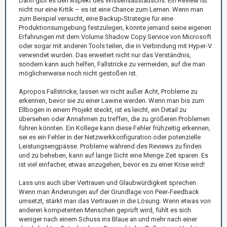
Dann gibt es den Aspekt des Wissensaustauschs. Ein Review ist
nicht nur eine Kritik – es ist eine Chance zum Lernen. Wenn man
zum Beispiel versucht, eine Backup-Strategie für eine
Produktionsumgebung festzulegen, könnte jemand seine eigenen
Erfahrungen mit dem Volume Shadow Copy Service von Microsoft
oder sogar mit anderen Tools teilen, die in Verbindung mit Hyper-V
verwendet wurden. Das erweitert nicht nur das Verständnis,
sondern kann auch helfen, Fallstricke zu vermeiden, auf die man
möglicherweise noch nicht gestoßen ist.
Apropos Fallstricke, lassen wir nicht außer Acht, Probleme zu
erkennen, bevor sie zu einer Lawine werden. Wenn man bis zum
Ellbogen in einem Projekt steckt, ist es leicht, ein Detail zu
übersehen oder Annahmen zu treffen, die zu größeren Problemen
führen könnten. Ein Kollege kann diese Fehler frühzeitig erkennen,
sei es ein Fehler in der Netzwerkkonfiguration oder potenzielle
Leistungsengpässe. Probleme während des Reviews zu finden
und zu beheben, kann auf lange Sicht eine Menge Zeit sparen. Es
ist viel einfacher, etwas anzugehen, bevor es zu einer Krise wird!
Lass uns auch über Vertrauen und Glaubwürdigkeit sprechen.
Wenn man Änderungen auf der Grundlage von Peer-Feedback
umsetzt, stärkt man das Vertrauen in die Lösung. Wenn etwas von
anderen kompetenten Menschen geprüft wird, fühlt es sich
weniger nach einem Schuss ins Blaue an und mehr nach einer