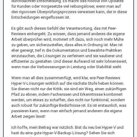
durchdachten Entscheidung. Es macht das Rollout von Updates
für Kunden oder Vorgesetzte viel reibungsloser, wenn man auf
den rigorosen Überprüfungsprozess verweisen kann, der in diese
Entscheidungen eingeflossen ist.
Es gibt auch dieses Gefühl der Verantwortung, das mit Peer-
Reviews einhergeht. Zu wissen, dass jemand anderes die eigene
Arbeit überprüfen wird, motiviert oft dazu, sich noch mehr Mühe
zu geben, um sicherzustellen, dass alles in Ordnung ist. Man ist
eher geneigt, tief in die Dokumentation und bewährte Praktiken
einzutauchen, die Lösungen zu verfeinern und sie sauberer und
effizienter zu gestalten. Und dieser Aufwand ist sehr lohnenswert,
wenn man die Verbesserungen in Leistung oder Stabilität sieht.
Wenn man all dies zusammenfügt, wird klar, wie Peer-Reviews
Hyper-V-Lösungen wirklich auf die nächste Stufe heben können.
Sie dienen nicht nur der Kritik; sie sind ein Weg, einen zukünftigen
Pfad zu ebnen, indem Fachwissen und Erkenntnisse kombiniert
werden, um etwas zu schaffen, das nicht nur funktional, sondern
auch robust für zukünftige Bedürfnisse ist. Es ist erstaunlich, was
passieren kann, wenn man einfach jemand anderem die eigene
Arbeit zeigen lässt!
Ich hoffe, mein Beitrag war nützlich. Bist du neu bei Hyper-V und
hast du eine gute Hyper-V-Backup-Lösung? Sehen Sie sich